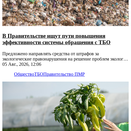
В Правительстве ищут пути повышения
эффективности системы обращения с ТБО
Предложено направлять средства от штрафов за
экологические правонарушения на решение проблем экологии
на этих территориях
05 Авг., 2026, 12:06
Общество
ТБО
Правительство ПМР