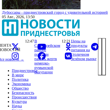
Дубоссары - приднестровский город с удивительной историей
05 Авг., 2026, 13:50
12:47
В
12:21
Цены на
ЛЕНТА
Слободзейском
продукты
НОВОСТЕЙ
районе
питания на
почтили
столичном
память жертв
Зелёном рынке
Все новости →
немецко-
румынской
Приднестровье
оккупации
В мире
Политика
Экономика
Общество
Безопасность
Происшествия
Культура
Наука