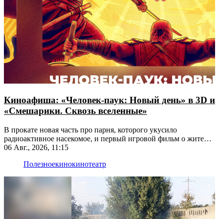
Киноафиша: «Человек-паук: Новый день» в 3D и
«Смешарики. Сквозь вселенные»
В прокате новая часть про парня, которого укусило
радиоактивное насекомое, и первый игровой фильм о жителях
Ромашковой долины
06 Авг., 2026, 11:15
Полезное
кино
кинотеатр