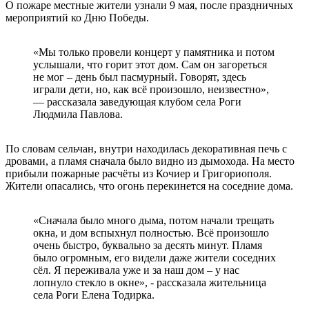
О пожаре местные жители узнали 9 мая, после праздничных
мероприятий ко Дню Победы.
«Мы только провели концерт у памятника и потом
услышали, что горит этот дом. Сам он загореться
не мог – день был пасмурный. Говорят, здесь
играли дети, но, как всё произошло, неизвестно»,
— рассказала заведующая клубом села Роги
Людмила Павлова.
По словам сельчан, внутри находилась декоративная печь с
дровами, а пламя сначала было видно из дымохода. На место
прибыли пожарные расчёты из Кочиер и Григориополя.
Жители опасались, что огонь перекинется на соседние дома.
«Сначала было много дыма, потом начали трещать
окна, и дом вспыхнул полностью. Всё произошло
очень быстро, буквально за десять минут. Пламя
было огромным, его видели даже жители соседних
сёл. Я переживала уже и за наш дом – у нас
лопнуло стекло в окне», - рассказала жительница
села Роги Елена Тодирка.