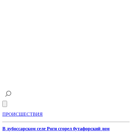
Open main menu
ПРОИСШЕСТВИЯ
В дубоссарском селе Роги сгорел бутафорский дом