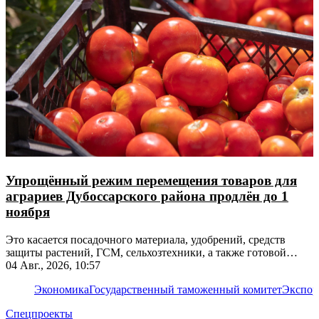
Упрощённый режим перемещения товаров для
аграриев Дубоссарского района продлён до 1
ноября
Это касается посадочного материала, удобрений, средств
защиты растений, ГСМ, сельхозтехники, а также готовой
продукции
04 Авг., 2026, 10:57
Экономика
Государственный таможенный комитет
Экспор
Спецпроекты