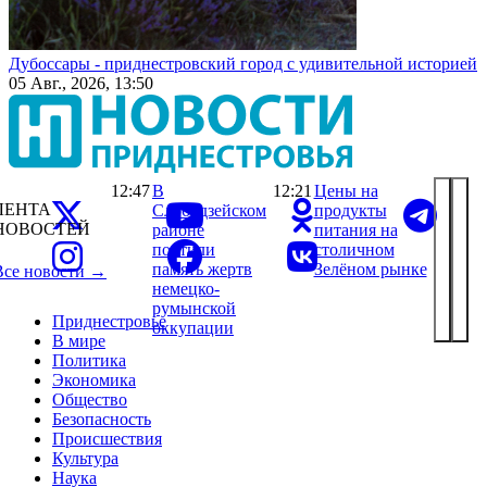
Дубоссары - приднестровский город с удивительной историей
05 Авг., 2026, 13:50
12:47
В
12:21
Цены на
ЛЕНТА
Слободзейском
продукты
НОВОСТЕЙ
районе
питания на
почтили
столичном
память жертв
Зелёном рынке
Все новости →
немецко-
румынской
Приднестровье
оккупации
В мире
Политика
Экономика
Общество
Безопасность
Происшествия
Культура
Наука