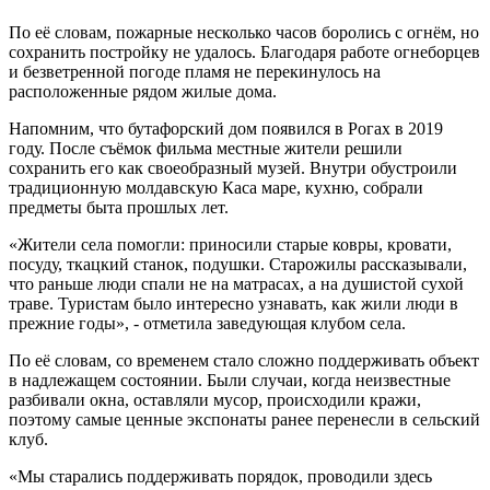
По её словам, пожарные несколько часов боролись с огнём, но
сохранить постройку не удалось. Благодаря работе огнеборцев
и безветренной погоде пламя не перекинулось на
расположенные рядом жилые дома.
Напомним, что бутафорский дом появился в Рогах в 2019
году. После съёмок фильма местные жители решили
сохранить его как своеобразный музей. Внутри обустроили
традиционную молдавскую Каса маре, кухню, собрали
предметы быта прошлых лет.
«Жители села помогли: приносили старые ковры, кровати,
посуду, ткацкий станок, подушки. Старожилы рассказывали,
что раньше люди спали не на матрасах, а на душистой сухой
траве. Туристам было интересно узнавать, как жили люди в
прежние годы», - отметила заведующая клубом села.
По её словам, со временем стало сложно поддерживать объект
в надлежащем состоянии. Были случаи, когда неизвестные
разбивали окна, оставляли мусор, происходили кражи,
поэтому самые ценные экспонаты ранее перенесли в сельский
клуб.
«Мы старались поддерживать порядок, проводили здесь