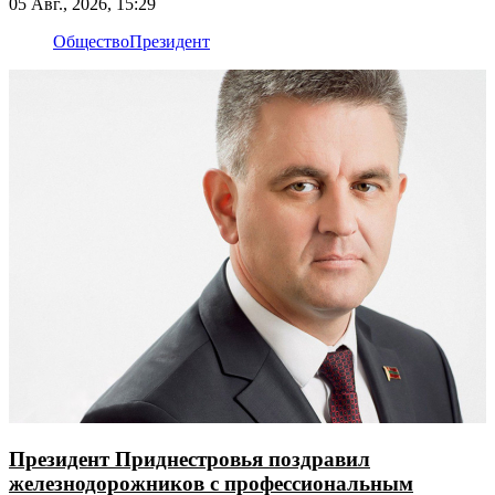
Рыбнице
05 Авг., 2026, 15:29
Общество
Президент
Президент Приднестровья поздравил
железнодорожников с профессиональным