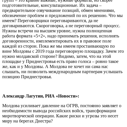
групп – это крайне важные, нужные форматы, но скорее
подготовительные, консультационные. Их задача –
предварительное озвучивание позиций, обмен мнениями,
обозначение проблем и предложений по их решению. Что мы
имеем? Переговорщики переговариваются, да не
договариваются. Скороговорка, а не переговорный процесс.
Нужны встречи на высшем уровне, нужна полноценная
работа формата «5+2», надо принимать решения, исполнять
договоренности, имплементировать их в правовое поле
каждой из сторон. Пока же мы имеем простаивающую по
вине Молдовы с 2019 года переговорную площадку. Зачем это
нужно молдавской стороне? Видимо, затем, что на этой
площадке у Приднестровья есть право голоса – ровно такое
же, как и у Молдовы. А Молдова не хочет ни сама нас
слышать, ни позволить международным партнерам услышать
позицию Приднестровья.
Александр Лагутин, РИА «Новости»:
Молдова усиливает давление на ОГРВ, постоянно заявляет о
необходимости вывода российских войск, трансформации
миротворческой операции. Какие риски и угрозы это несет
миру на берегах Днестра?