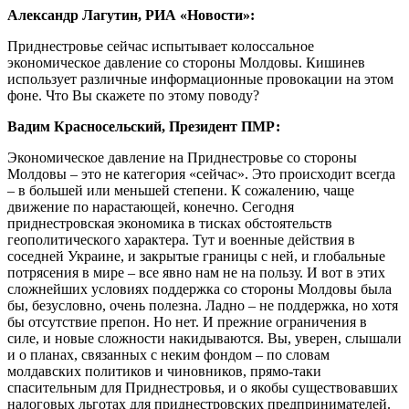
Александр Лагутин, РИА «Новости»:
Приднестровье сейчас испытывает колоссальное
экономическое давление со стороны Молдовы. Кишинев
использует различные информационные провокации на этом
фоне. Что Вы скажете по этому поводу?
Вадим Красносельский, Президент ПМР:
Экономическое давление на Приднестровье со стороны
Молдовы – это не категория «сейчас». Это происходит всегда
– в большей или меньшей степени. К сожалению, чаще
движение по нарастающей, конечно. Сегодня
приднестровская экономика в тисках обстоятельств
геополитического характера. Тут и военные действия в
соседней Украине, и закрытые границы с ней, и глобальные
потрясения в мире – все явно нам не на пользу. И вот в этих
сложнейших условиях поддержка со стороны Молдовы была
бы, безусловно, очень полезна. Ладно – не поддержка, но хотя
бы отсутствие препон. Но нет. И прежние ограничения в
силе, и новые сложности накидываются. Вы, уверен, слышали
и о планах, связанных с неким фондом – по словам
молдавских политиков и чиновников, прямо-таки
спасительным для Приднестровья, и о якобы существовавших
налоговых льготах для приднестровских предпринимателей.