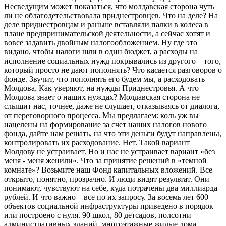
Несведущим может показаться, что молдавская сторона чуть
ли не облагодетельствовала приднестровцев. Что на деле? На
деле приднестровцам и раньше вставляли палки в колеса в
плане предпринимательской деятельности, а сейчас хотят и
вовсе задавить двойным налогообложением. Ну где это
видано, чтобы налоги шли в один бюджет, а расходы на
исполнение социальных нужд покрывались из другого – того,
который просто не дают пополнять? Что касается разговоров о
фонде. Звучит, что пополнять его будем мы, а расходовать –
Молдова. Как уверяют, на нужды Приднестровья. А что
Молдова знает о наших нуждах? Молдавская сторона не
слышит нас, точнее, даже не слушает, отказываясь от диалога,
от переговорного процесса. Мы предлагаем: коль уж вы
нацелены на формирование за счет наших налогов нового
фонда, дайте нам решать, на что эти деньги будут направлены,
контролировать их расходование. Нет. Такой вариант
Молдову не устраивает. Но и нас не устраивает вариант «без
меня - меня женили». Что за принятие решений в «темной
комнате»? Возьмите наш Фонд капитальных вложений. Все
открыто, понятно, прозрачно. И люди видят результат. Они
понимают, чувствуют на себе, куда потрачены два миллиарда
рублей. И что важно – все по их запросу. За восемь лет 600
объектов социальной инфраструктуры приведено в порядок
или построено с нуля. 90 школ, 80 детсадов, полсотни
административных зданий, многоэтажные жилые дома,