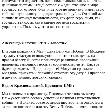
система? Это бюджетная, налоговая, банковская и, конечно,
денежная системы. Приднестровье – единственное в мире
государство, которое, будучи де-юре не признано, имеет свою
собственную валюту – приднестровский рубль. Он такой же
значимый атрибут независимости, как флаг, герб, гимн, как
государственность, как наличие органов госвласти и
управления. По-моему, этим все сказано.
Александр Лагутин, РИА «Новости»:
Впереди праздник 9 Мая – День Великой Победы. В Молдове
эту дату зачастую используют в политических целях, на
правом берегу Днестра происходят различные провокации,
например, запрещают носить георгиевские ленты. Как все
будет проходить в Приднестровье? Могут ли граждане
Молдовы приехать и спокойно отметить эту дату в Тирасполе
и других приднестровских городах?
Вадим Красносельский, Президент ПМР:
Мы готовимся к празднику. Готовимся чествовать ветеранов.
Их – участников боевых действий Великой Отечественной
войны – в Приднестровье осталось шестеро. Благодарю Бога
за то, что они встретили эту Весну Победы, и свято верю, что