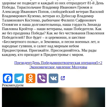
здоровье не подведет и каждый из них отпразднует 81-й День
Победы. Тираспольчане Владимир Иванович Громов и
Александр Иванович Попов, слободзейский ветеран Василий
Владимирович Кузенко, ветеран из Дубоссар Владимир
Таламонович Костенко, рыбничане Филипп Сафронович
Оловягин и наша долгожительница, наша гордость Зинаида
Павловна Кройтор – наши ветераны, наши Победители. Как
же без праздника Победы? Как же без чествования Поколения
Победителей? Все будет – и церемонии, и шествие
«Бессмертного полка», и Землянки, и песни военных лет, и
народные гуляния, и салют над мирным небом
Приднестровья. Приезжайте. Присоединяйтесь. Мы рады
каждому, кто приходит в Приднестровье с миром.
Президент
День Победы
миротворческая операция
5+2
Экономическое давление Молдовы
Facebook
Telegram
Odnoklassniki
Viber
VK
Рекомендуем