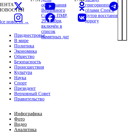
ЛЕНТА
образования
григориопольскими
НОВОСТЕЙ
Верховного
сёлами Спея и
Совета ПМР,
Бутор восстановили
29 ноября,
дорогу
Все новости →
включён в
список
Приднестровье
памятных дат
В мире
Политика
Экономика
Общество
Безопасность
Происшествия
Культура
Наука
Спорт
Президент
Верховный Совет
Правительство
Инфографика
Фото
Видео
Аналитика