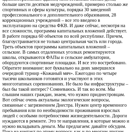
больше шести десятков медучреждений, примерно столько же
спортивных и сферы культуры, порядка 30 заведений
профессионального и дополнительного образования, 28
коррекционных учреждений – все это введено в
эксплуатацию на средства ФКВ. И даже сейчас, несмотря на
все сложности, программа капитальных вложений действует.
В работе порядка 60 объектов по всей республике. Причем,
благоустраивается не только центральная часть или города.
Треть объектов программы капитальных вложений –
сельские. В самых отдаленных уголках ремонтируются
школы, открываются ФАПы и сельские амбулатории,
оборудуются спортивные площадки. И все это востребовано.
Обратите внимание: вот буквально на днях завершился
очередной турнир «Кожаный мяч». Ежегодно по четыре
тысячи школьников готовятся и участвуют в этих
многоэтапных соревнованиях. Не было бы инфраструктуры –
был бы такой интерес? Сомневаюсь. И так во всем. Мы
слышим наших граждан, знаем, что нужно приднестровцам.
Вот сейчас очень актуальны экологические вопросы,
связанные с загрязнением Днестра. Нужен центр временного
пребывания или по необходимости проживания взрослых
людей с особыми потребностями жизнедеятельности. Дороги
нуждаются в ремонте. Это те направления, в которые можно и
нужно вкладывать деньги. Мы предлагаем: давайте обсудим.
Пока на контакт по этому вопросу, как и по многим другим,