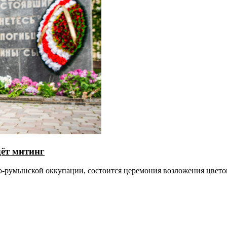
дёт митинг
ко-румынской оккупации, состоится церемония возложения цвето