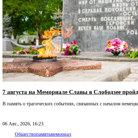
7 августа на Мемориале Славы в Слободзее прой
В память о трагических событиях, связанных с началом немец
06 Авг., 2026, 16:23
Общество
память
мемориал