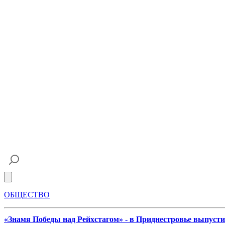
Open main menu
ОБЩЕСТВО
«Знамя Победы над Рейхстагом» - в Приднестровье выпус