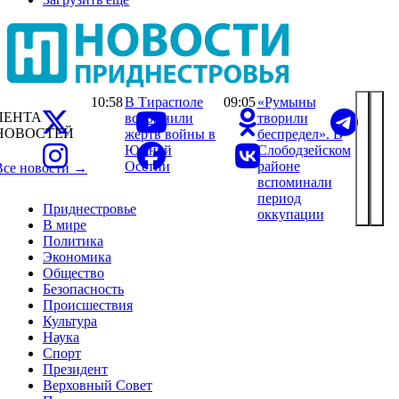
10:58
В Тирасполе
09:05
«Румыны
ЛЕНТА
вспомнили
творили
НОВОСТЕЙ
жертв войны в
беспредел». В
Южной
Слободзейском
Осетии
районе
Все новости →
вспоминали
период
Приднестровье
оккупации
В мире
Политика
Экономика
Общество
Безопасность
Происшествия
Культура
Наука
Спорт
Президент
Верховный Совет