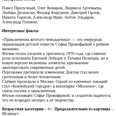
Павел Прилучный, Олег Комаров, Людмила Артемьева,
Любава Долински, Феодор Кирсанов, Дмитрий Орлов,
Никита Тарасов, Александр Яцко, Антон Эльдаров,
Александр Головин.
Интересные факты
«Приключения жёлтого чемоданчика» — это очередная
экранизация детской повести Софьи Прокофьевой о робком
мальчике.
Фильм полон отсылок к оригиналу 1970 года, где главные
роли исполняли Евгений Лебедев и Татьяна Пельтцер, но в
новую версию включены элементы, призванные
заинтересовать современных детей.
Персонажи претерпели изменения: Доктор стал менее
гротескным и более человечным.
Съёмки проходили в Москве. Одной из ключевых локаций
стал «Ковбойский городок» в кинопарке «Москино», где
сняты погони и приключения.
Фильм посвящён Софье Прокофьевой, и создатели надеются,
что он возродит интерес к её творчеству.
Возрастная категория
– 6+.
Продолжительность картины
–
88 минут.