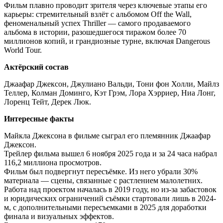
Фильм плавно проводит зрителя через ключевые этапы его
карьеры: стремительный взлёт с альбомом Off the Wall,
феноменальный успех Thriller — самого продаваемого
альбома в истории, разошедшегося тиражом более 70
миллионов копий, и грандиозные турне, включая Dangerous
World Tour.
Актёрский состав
Джаафар Джексон, Джулиано Вальди, Тони фон Холли, Майлз
Теллер, Колман Доминго, Кэт Грэм, Лора Хэрриер, Ниа Лонг,
Лоренц Тейт, Дерек Люк.
Интересные факты
Майкла Джексона в фильме сыграл его племянник Джаафар
Джексон.
Трейлер фильма вышел 6 ноября 2025 года и за 24 часа набрал
116,2 миллиона просмотров.
Фильм был подвергнут пересъёмке. Из него убрали 30%
материала — сцены, связанные с растлением малолетних.
Работа над проектом началась в 2019 году, но из-за забастовок
и юридических ограничений съёмки стартовали лишь в 2024-
м, с дополнительными пересъемками в 2025 для доработки
финала и визуальных эффектов.