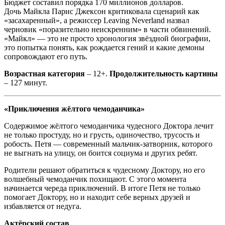
Бюджет составил порядка 170 миллионов долларов.
Дочь Майкла Парис Джексон критиковала сценарий как
«засахаренный», а режиссер Leaving Neverland назвал
черновик «поразительно неискренним» в части обвинений.
«Майкл» — это не просто хронология звёздной биографии,
это попытка понять, как рождается гений и какие демоны
сопровождают его путь.
Возрастная категория
– 12+.
Продолжительность картины
– 127 минут.
«Приключения жёлтого чемоданчика»
Содержимое жёлтого чемоданчика чудесного Доктора лечит
не только простуду, но и грусть, одиночество, трусость и
робость. Петя — современный мальчик-затворник, которого
не выгнать на улицу, он боится социума и других ребят.
Родители решают обратиться к чудесному Доктору, но его
волшебный чемоданчик похищают. С этого момента
начинается череда приключений. В итоге Петя не только
помогает Доктору, но и находит себе верных друзей и
избавляется от недуга.
Актёрский состав