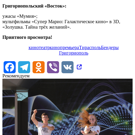
Григориопольский «Восток»:
ужасы «Мумия»;
мультфильмы «Супер Марио: Галактическое кино» в 3D,
«Золушка. Тайна трёх желаний».
Приятного просмотра!
кинотеатр
кино
премьера
Тирасполь
Бендеры
Григориополь
Facebook
Telegram
Odnoklassniki
Viber
VK
Рекомендуем