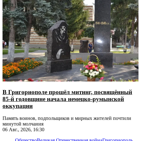
В Григориополе прошёл митинг, посвящённый
85-й годовщине начала немецко-румынской
оккупации
Память воинов, подпольщиков и мирных жителей почтили
минутой молчания
06 Авг., 2026, 16:30
Общество
Великая Отечественная война
Григориополь