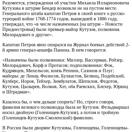
Разумеется, утверждения об участии Михаила Илларионовича
Кутузова в штурме Бендер возникли не на пустом месте.
Генерального штаба капитан Петров в своей книге о русско-
турецкой войне 1768-1774 годов, вышедшей в 1886 году,
утверждал, что «в числе назначенных [на штурм – Новости
Приднестровья] были премьер-майор Кутузов, полковник
Милорадович и другие».
Капитан Петров явно опирался на Журнал боевых действий 2-
й армии генерал-аншефа Панина. В нем говорится:
«Назначены были полковники: Миллер, Вассерман, Рейзер,
Милорадович, Корф и Протасов; подполковники: Фок,
Кудрявцев, Михельсон, князь Репнин, Сазонов и Плуг;
майоры: де Линау, Филисов, Бухвастов, Белвиц, Подейский,
Кулберс, Норов, Тейхер, Зимбулатов, Шепилов, Федотов,
Кутузов, Цызырев, Волков, Хег, оба Раевских, Блехер, Юрвиц
и Штрадман».
Казалось бы, о чем дальше спорить? Но, строго говоря,
фамилия великого полководца была не Кутузов. Фельдмаршал
носил двойную (Голенищев-Кутузов), а потом и тройную
(Голенищев-Кутузов-Смоленский) фамилию.
В России были дворяне Кутузовы, Голенищевы, Голенищевы-