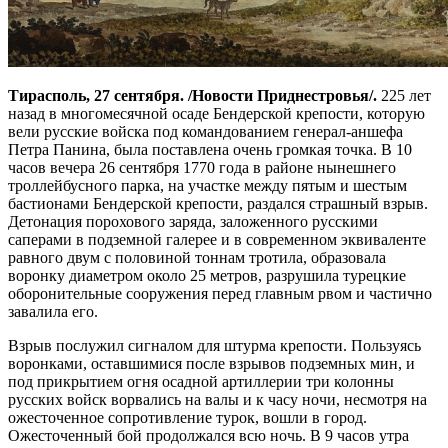
Тирасполь, 27 сентября. /Новости Приднестровья/.
225 лет
назад в многомесячной осаде Бендерской крепости, которую
вели русские войска под командованием генерал-аншефа
Петра Панина, была поставлена очень громкая точка. В 10
часов вечера 26 сентября 1770 года в районе нынешнего
троллейбусного парка, на участке между пятым и шестым
бастионами Бендерской крепости, раздался страшный взрыв.
Детонация порохового заряда, заложенного русскими
саперами в подземной галерее и в современном эквиваленте
равного двум с половиной тоннам тротила, образовала
воронку диаметром около 25 метров, разрушила турецкие
оборонительные сооружения перед главным рвом и частично
завалила его.
Взрыв послужил сигналом для штурма крепости. Пользуясь
воронками, оставшимися после взрывов подземных мин, и
под прикрытием огня осадной артиллерии три колонны
русских войск ворвались на валы и к часу ночи, несмотря на
ожесточенное сопротивление турок, вошли в город.
Ожесточенный бой продолжался всю ночь. В 9 часов утра