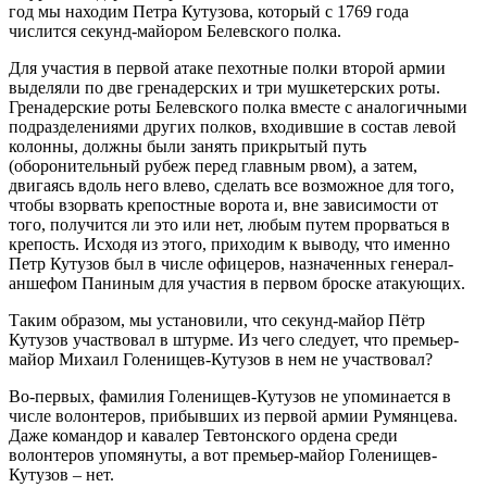
год мы находим Петра Кутузова, который с 1769 года
числится секунд-майором Белевского полка.
Для участия в первой атаке пехотные полки второй армии
выделяли по две гренадерских и три мушкетерских роты.
Гренадерские роты Белевского полка вместе с аналогичными
подразделениями других полков, входившие в состав левой
колонны, должны были занять прикрытый путь
(оборонительный рубеж перед главным рвом), а затем,
двигаясь вдоль него влево, сделать все возможное для того,
чтобы взорвать крепостные ворота и, вне зависимости от
того, получится ли это или нет, любым путем прорваться в
крепость. Исходя из этого, приходим к выводу, что именно
Петр Кутузов был в числе офицеров, назначенных генерал-
аншефом Паниным для участия в первом броске атакующих.
Таким образом, мы установили, что секунд-майор Пётр
Кутузов участвовал в штурме. Из чего следует, что премьер-
майор Михаил Голенищев-Кутузов в нем не участвовал?
Во-первых, фамилия Голенищев-Кутузов не упоминается в
числе волонтеров, прибывших из первой армии Румянцева.
Даже командор и кавалер Тевтонского ордена среди
волонтеров упомянуты, а вот премьер-майор Голенищев-
Кутузов – нет.