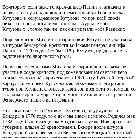
Во-вторых, если даже генерал-аншеф Панин и назначил в
первую волну атакующих и премьер-майора Голенищева-
Кутузова, и секунд-майора Кутузова, то при всей своей
безалаберности писари указали бы в журнале «оба
Кутузовых», точно так же, как они указали «оба Раевских».
Подведем итог. Михаил Илларионович Кутузов не участвовал
в штурме Бендерской крепости войсками генерал-аншефа
Панина в 1770 году. Это был Пётр Кутузов, представитель
родственного дворянского рода.
Но всё же с Бендерами Михаила Илларионовича связывает
участие в осаде крепости под командованием светлейшего
князя Потемкина-Таврического в 1789 году. Бугский егерский
корпус Голенищева-Кутузова взял Аккерман и разгромил
турок при Каушанах, отрезав гарнизон крепости от помощи со
стороны Черного моря, что не могло не повлиять на решение
бендерского паши о капитуляции.
Что касается Петра Иудовича Кутузова, штурмующего
Бендеры в 1770 году, то о нем мы знаем немного. Родился он в
1732 году, был помещиком Валдайского уезда Новгородской
губернии, владел 20 крепостными. Вскоре после штурма
Бендер он был переведен из Белевского в Елецкий пехотный