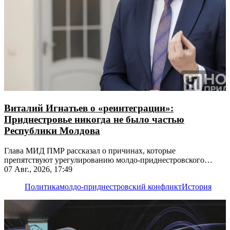
Виталий Игнатьев о «реинтеграции»:
Приднестровье никогда не было частью
Республики Молдова
Глава МИД ПМР рассказал о причинах, которые
препятствуют урегулированию молдо-приднестровского
конфликта
07 Авг., 2026, 17:49
Политика
молдо-приднестровский конфликт
История