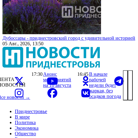
Дубоссары - приднестровский город с удивительной историей
05 Авг., 2026, 13:50
17:30
Анонс
16:45
В начале
ЛЕНТА
мероприятий
рабочей
НОВОСТЕЙ
на 10 августа
недели будет
жаркая, без
осадков погода
Все новости →
Приднестровье
В мире
Политика
Экономика
Общество