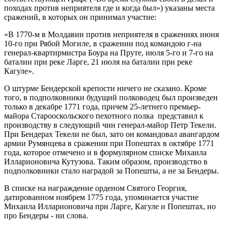
походах против неприятеля где и когда был») указаны места
сражений, в которых он принимал участие:
«В 1770-м в Молдавии против неприятеля в сражениях июня
10-го при Рябой Могиле, в сражении под командою г-на
генерал-квартирмистра Боура на Пруте, июля 5-го и 7-го на
баталии при реке Ларге, 21 июля на баталии при реке
Кагуле».
О штурме Бендерской крепости ничего не сказано. Кроме
того, в подполковники будущий полководец был произведен
только в декабре 1771 года, причем 25-летнего премьер-
майора Старооскольского пехотного полка представил к
производству в следующий чин генерал-майор Петр Текели.
При Бендерах Текели не был, зато он командовал авангардом
армии Румянцева в сражении при Попештах в октябре 1771
года, которое отмечено и в формулярном списке Михаила
Илларионовича Кутузова. Таким образом, производство в
подполковники стало наградой за Попешты, а не за Бендеры.
В списке на награждение орденом Святого Георгия,
датированном ноябрем 1775 года, упоминается участие
Михаила Илларионовича при Ларге, Кагуле и Попештах, но
про Бендеры - ни слова.