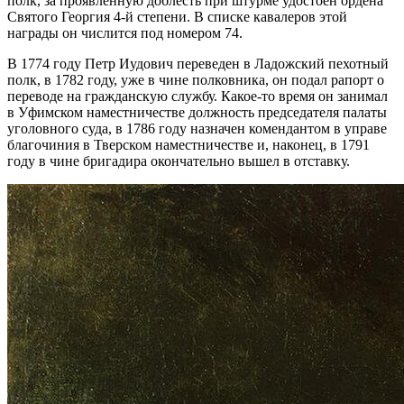
полк, за проявленную доблесть при штурме удостоен ордена
Святого Георгия 4-й степени. В списке кавалеров этой
награды он числится под номером 74.
В 1774 году Петр Иудович переведен в Ладожский пехотный
полк, в 1782 году, уже в чине полковника, он подал рапорт о
переводе на гражданскую службу. Какое-то время он занимал
в Уфимском наместничестве должность председателя палаты
уголовного суда, в 1786 году назначен комендантом в управе
благочиния в Тверском наместничестве и, наконец, в 1791
году в чине бригадира окончательно вышел в отставку.