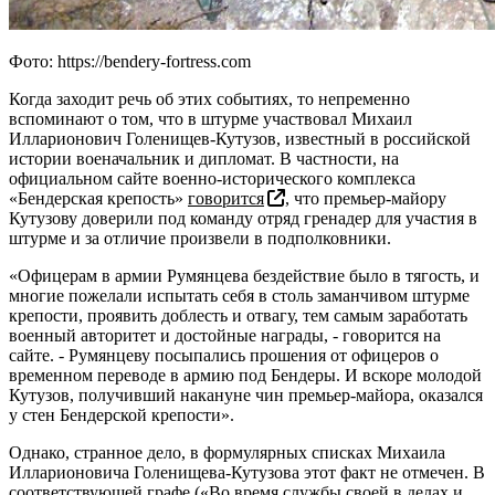
Фото: https://bendery-fortress.com
Когда заходит речь об этих событиях, то непременно
вспоминают о том, что в штурме участвовал Михаил
Илларионович Голенищев-Кутузов, известный в российской
истории военачальник и дипломат. В частности, на
официальном сайте военно-исторического комплекса
«Бендерская крепость»
говорится
, что премьер-майору
Кутузову доверили под команду отряд гренадер для участия в
штурме и за отличие произвели в подполковники.
«Офицерам в армии Румянцева бездействие было в тягость, и
многие пожелали испытать себя в столь заманчивом штурме
крепости, проявить доблесть и отвагу, тем самым заработать
военный авторитет и достойные награды, - говорится на
сайте. - Румянцеву посыпались прошения от офицеров о
временном переводе в армию под Бендеры. И вскоре молодой
Кутузов, получивший накануне чин премьер-майора, оказался
у стен Бендерской крепости».
Однако, странное дело, в формулярных списках Михаила
Илларионовича Голенищева-Кутузова этот факт не отмечен. В
соответствующей графе («Во время службы своей в делах и