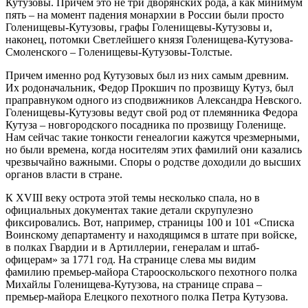
Кутузовы. Причем это не три дворянских рода, а как минимум
пять – на момент падения монархии в России были просто
Голенищевы-Кутузовы, графы Голенищевы-Кутузовы и,
наконец, потомки Светлейшего князя Голенищева-Кутузова-
Смоленского – Голенищевы-Кутузовы-Толстые.
Причем именно род Кутузовых был из них самым древним.
Их родоначальник, Федор Прокшич по прозвищу Кутуз, был
праправнуком одного из сподвижников Александра Невского.
Голенищевы-Кутузовы ведут свой род от племянника Федора
Кутуза – новгородского посадника по прозвищу Голенище.
Нам сейчас такие тонкости генеалогии кажутся чрезмерными,
но были времена, когда носителям этих фамилий они казались
чрезвычайно важными. Споры о родстве доходили до высших
органов власти в стране.
К XVIII веку острота этой темы несколько спала, но в
официальных документах такие детали скрупулезно
фиксировались. Вот, например, страницы 100 и 101 «Списка
Воинскому департаменту и находящимся в штате при войске,
в полках Гвардии и в Артиллерии, генералам и штаб-
офицерам» за 1771 год. На странице слева мы видим
фамилию премьер-майора Старооскольского пехотного полка
Михайлы Голенищева-Кутузова, на странице справа –
премьер-майора Елецкого пехотного полка Петра Кутузова.