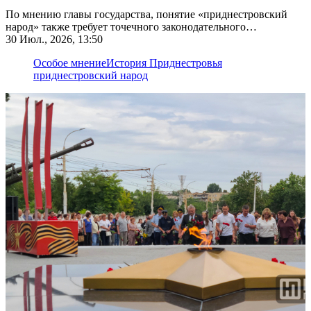
По мнению главы государства, понятие «приднестровский
народ» также требует точечного законодательного
закрепления
30 Июл., 2026, 13:50
Особое мнение
История Приднестровья
приднестровский народ