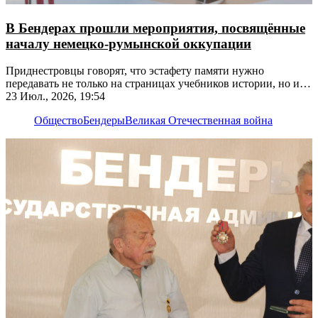
В Бендерах прошли мероприятия, посвящённые
началу немецко-румынской оккупации
Приднестровцы говорят, что эстафету памяти нужно
передавать не только на страницах учебников истории, но и
из уст в уста
23 Июл., 2026, 19:54
Общество
Бендеры
Великая Отечественная война