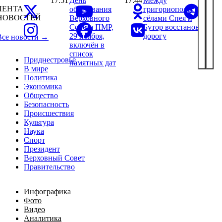
17:51
День
17:44
Между
ЛЕНТА
образования
григориопольскими
НОВОСТЕЙ
Верховного
сёлами Спея и
Совета ПМР,
Бутор восстановили
29 ноября,
дорогу
Все новости →
включён в
список
Приднестровье
памятных дат
В мире
Политика
Экономика
Общество
Безопасность
Происшествия
Культура
Наука
Спорт
Президент
Верховный Совет
Правительство
Инфографика
Фото
Видео
Аналитика