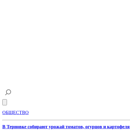
Open main menu
ОБЩЕСТВО
В Терновке собирают урожай томатов, огурцов и картофеля