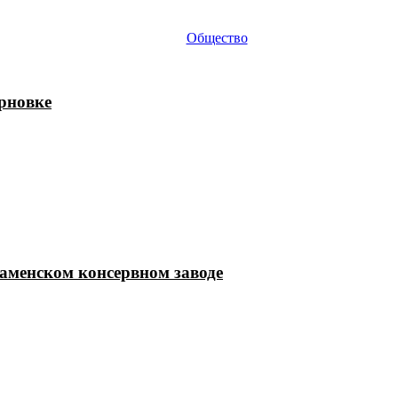
Общество
ерновке
Каменском консервном заводе