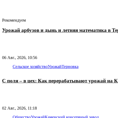
Рекомендуем
Урожай арбузов и дынь и летняя математика в Т
06 Авг., 2026, 10:56
Сельское хозяйство
Урожай
Терновка
С поля – в цех: Как перерабатывают урожай на 
02 Авг., 2026, 11:18
Общество
Урожай
Каменский консервный завод