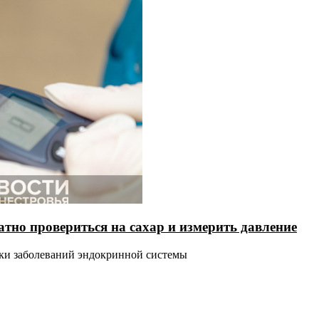
тно провериться на сахар и измерить давление
ики заболеваний эндокринной системы