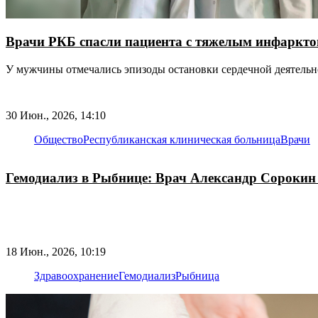
Врачи РКБ спасли пациента с тяжелым инфаркт
У мужчины отмечались эпизоды остановки сердечной деятельн
30 Июн., 2026, 14:10
Общество
Республиканская клиническая больница
Врачи
Гемодиализ в Рыбнице: Врач Александр Сорокин 
18 Июн., 2026, 10:19
Здравоохранение
Гемодиализ
Рыбница