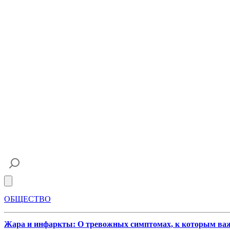
Open main menu
ОБЩЕСТВО
Жара и инфаркты: О тревожных симптомах, к которым ва