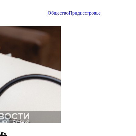
Общество
Приднестровье
ья»