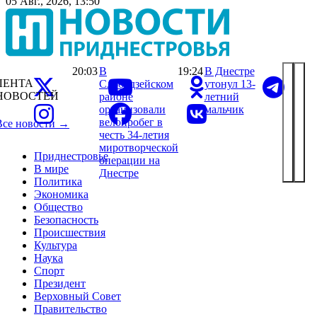
05 Авг., 2026, 13:50
20:03
В
19:24
В Днестре
ЛЕНТА
Слободзейском
утонул 13-
НОВОСТЕЙ
районе
летний
организовали
мальчик
велопробег в
Все новости →
честь 34-летия
миротворческой
Приднестровье
операции на
В мире
Днестре
Политика
Экономика
Общество
Безопасность
Происшествия
Культура
Наука
Спорт
Президент
Верховный Совет
Правительство