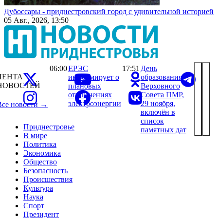
Дубоссары - приднестровский город с удивительной историей
05 Авг., 2026, 13:50
06:00
ЕРЭС
17:51
День
ЛЕНТА
информирует о
образования
НОВОСТЕЙ
плановых
Верховного
отключениях
Совета ПМР,
электроэнергии
29 ноября,
Все новости →
включён в
список
Приднестровье
памятных дат
В мире
Политика
Экономика
Общество
Безопасность
Происшествия
Культура
Наука
Спорт
Президент