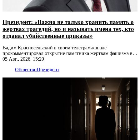
Президент: «Важно не только хранить память о
жертвах трагедий, но и называть имена тех, кто
отдавал убийственные приказы»
Вадим Красносельский в своем телеграм-канале
прокомментировал открытие памятника жертвам фашизма в
Рыбнице
05 Авг., 2026, 15:29
Общество
Президент