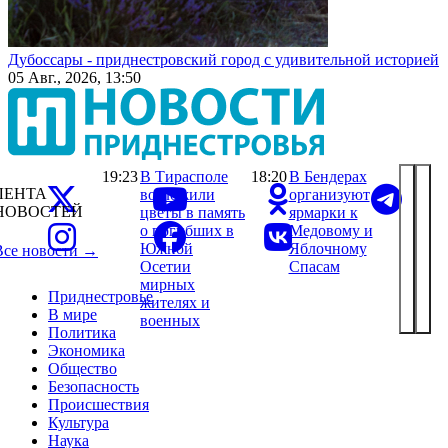
Дубоссары - приднестровский город с удивительной историей
05 Авг., 2026, 13:50
19:23
В Тирасполе
18:20
В Бендерах
ЛЕНТА
возложили
организуют
НОВОСТЕЙ
цветы в память
ярмарки к
о погибших в
Медовому и
Южной
Яблочному
Все новости →
Осетии
Спасам
мирных
Приднестровье
жителях и
В мире
военных
Политика
Экономика
Общество
Безопасность
Происшествия
Культура
Наука