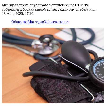
Минздрав также опубликовал статистику по СПИДу,
туберкулезу, бронхиальной астме, сахарному диабету и
психическим заболеваниям
18 Авг., 2025, 17:10
Общество
Минздрав
Заболеваемость