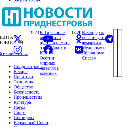
19:23
В Тирасполе
18:20
В Бендерах
ЛЕНТА
возложили
организуют
НОВОСТЕЙ
цветы в память
ярмарки к
о погибших в
Медовому и
Южной
Яблочному
Все новости →
Осетии
Спасам
мирных
Приднестровье
жителях и
В мире
военных
Политика
Экономика
Общество
Безопасность
Происшествия
Культура
Наука
Спорт
Президент
Верховный Совет