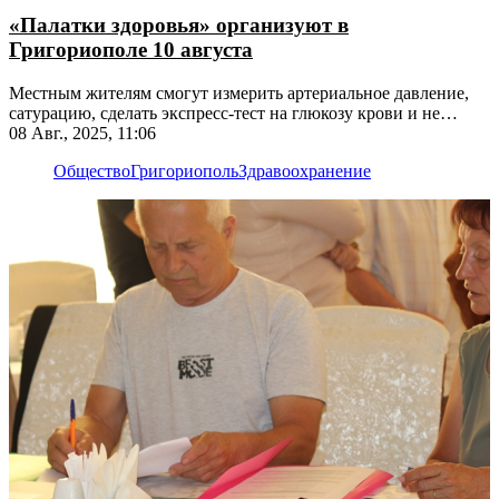
«Палатки здоровья» организуют в
Григориополе 10 августа
Местным жителям смогут измерить артериальное давление,
сатурацию, сделать экспресс-тест на глюкозу крови и не
только
08 Авг., 2025, 11:06
Общество
Григориополь
Здравоохранение