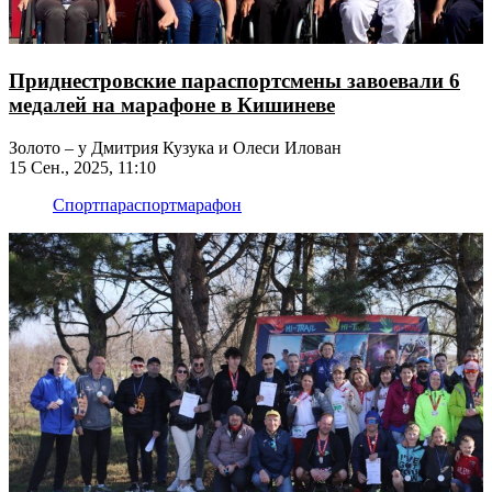
Приднестровские параспортсмены завоевали 6
медалей на марафоне в Кишиневе
Золото – у Дмитрия Кузука и Олеси Илован
15 Сен., 2025, 11:10
Спорт
параспорт
марафон