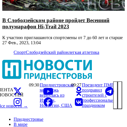
В Слободзейском районе пройдет Весенний
полумарафон Hi-Trail 2023
К участию приглашаются спортсмены от 7 до 60 лет и старше
27 Фев., 2023, 13:04
Спорт
Слободзейский район
легкая атлетика
09:30
Приднестровская
09:27
Президент ПМР
ЛЕНТА
молодёжь
поздравил
НОВОСТЕЙ
вернулась из
строителей с
Италии,
профессиональным
Норвегии, США
праздником
Все новости →
Приднестровье
В мире