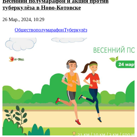
Весенний полумарафон и акция против
туберкулёза в Ново-Котовске
26 Мар., 2024, 10:29
Общество
полумарафон
Туберкулёз