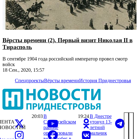
Вёрсты времени (2). Первый визит Николая II в
Тирасполь
В сентябре 1904 года российский император провел смотр
войск
18 Сен., 2020, 15:57
Спецпроекты
Вёрсты времени
История Приднестровья
20:03
В
19:24
В Днестре
ЛЕНТА
Слободзейском
утонул 13-
НОВОСТЕЙ
районе
летний
организовали
мальчик
велопробег в