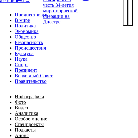
Все новости →
честь 34-летия
миротворческой
Приднестровье
операции на
В мире
Днестре
Политика
Экономика
Общество
Безопасность
Происшествия
Культура
Наука
Спорт
Президент
Верховный Совет
Правительство
Инфографика
Фото
Видео
Аналитика
Особое мнение
Спецпроекты
Подкасты
Анонс