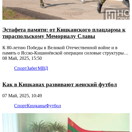
Эстафета памяти: от Кицканского плацдарма к
тираспольскому Мемориалу Славы
К 80-летию Победы в Великой Отечественной войне и в
память о Ясско-Кишинёвской операции силовые структуры
провели легкоатлетический забег
08 Май, 2025, 15:50
Спорт
Забег
МВД
Как в Кицканах развивают женский футбол
07 Май, 2025, 10:49
Спорт
Кицканы
Футбол