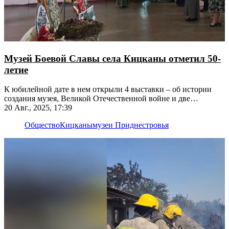
Музей Боевой Славы села Кицканы отметил 50-
летие
К юбилейной дате в нем открыли 4 выставки – об истории
создания музея, Великой Отечественной войне и две
экспозиции творческих работ местных жителей
20 Авг., 2025, 17:39
Общество
Кицканы
музеи Приднестровья