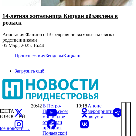
14-летняя жительница Кицкан объявлена в
розыск
Анастасия Фанина с 13 февраля не выходит на связь с
родственниками
05 Мар., 2025, 16:44
Происшествия
Бендеры
Кицканы
Загрузить ещё
20:42
В Петро-
19:18
Анонс
ЛЕНТА
Павловском
мероприятий 6
НОВОСТЕЙ
монастыре
августа
отметили
праздник
Все новости →
Почаевской