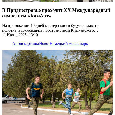
В Приднестровье проходит ХХ Международный
симпозиум «КамАрт»
На протяжении 10 дней мастера кисти будут создавать
полотна, вдохновляясь пространством Кицканского
монастыря и церквей республики
11 Июн., 2025, 13:10
Анонс
картины
Ново-Нямецкий монастырь