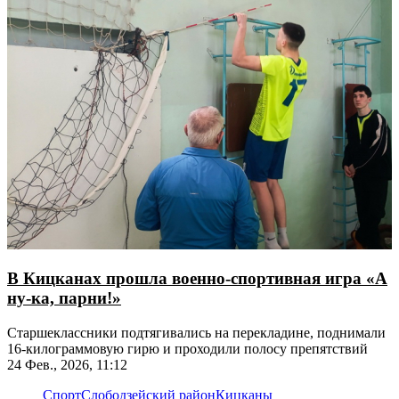
В Кицканах прошла военно-спортивная игра «А
ну-ка, парни!»
Старшеклассники подтягивались на перекладине, поднимали
16-килограммовую гирю и проходили полосу препятствий
24 Фев., 2026, 11:12
Спорт
Слободзейский район
Кицканы