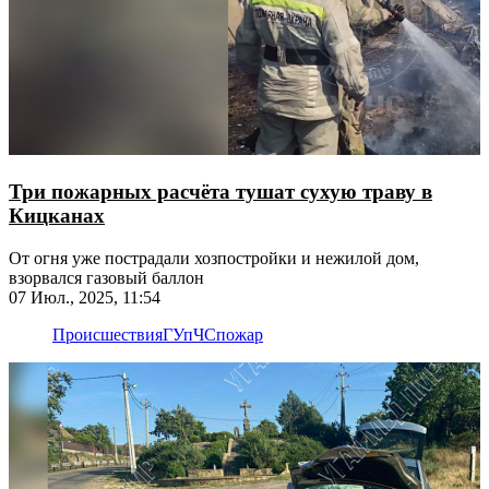
Три пожарных расчёта тушат сухую траву в
Кицканах
От огня уже пострадали хозпостройки и нежилой дом,
взорвался газовый баллон
07 Июл., 2025, 11:54
Происшествия
ГУпЧС
пожар