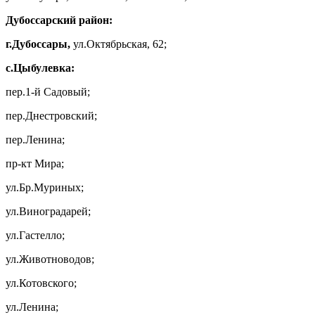
Дубоссарский район:
г.Дубоссары,
ул.Октябрьская, 62;
с.Цыбулевка:
пер.1-й Садовый;
пер.Днестровский;
пер.Ленина;
пр-кт Мира;
ул.Бр.Муриных;
ул.Виноградарей;
ул.Гастелло;
ул.Животноводов;
ул.Котовского;
ул.Ленина;