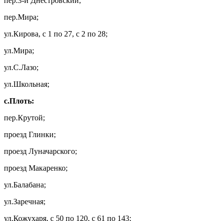
пер.3-й Днестровский;
пер.Мира;
ул.Кирова, с 1 по 27, с 2 по 28;
ул.Мира;
ул.С.Лазо;
ул.Школьная;
с.Плоть:
пер.Крутой;
проезд Глинки;
проезд Луначарского;
проезд Макаренко;
ул.Балабана;
ул.Заречная;
ул.Кожухаря, с 50 по 120, с 61 по 143;