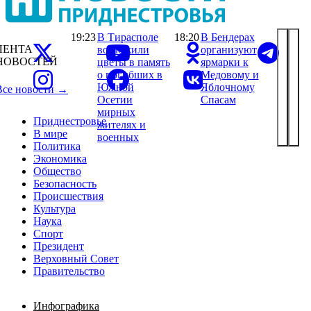
19:23
В Тирасполе
18:20
В Бендерах
ЛЕНТА
возложили
организуют
НОВОСТЕЙ
цветы в память
ярмарки к
о погибших в
Медовому и
Южной
Яблочному
Все новости →
Осетии
Спасам
мирных
Приднестровье
жителях и
В мире
военных
Политика
Экономика
Общество
Безопасность
Происшествия
Культура
Наука
Спорт
Президент
Верховный Совет
Правительство
Инфографика