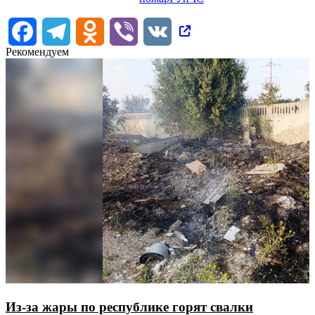
Facebook
Telegram
Odnoklassniki
Viber
VK
Рекомендуем
Из-за жары по республике горят свалки