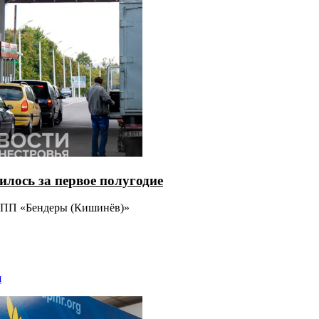
лось за первое полугодие
 ТПП «Бендеры (Кишинёв)»
я