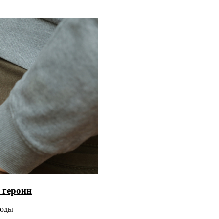
 героин
боды