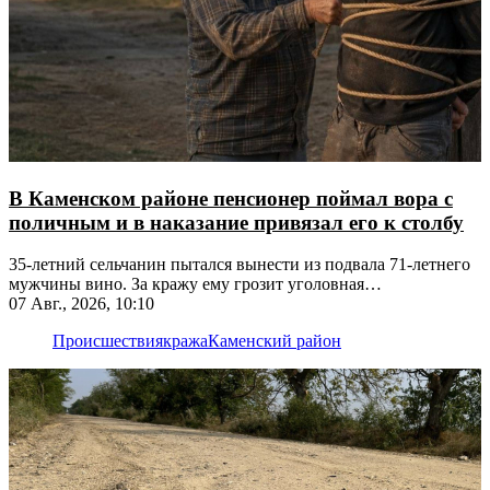
В Каменском районе пенсионер поймал вора с
поличным и в наказание привязал его к столбу
35-летний сельчанин пытался вынести из подвала 71-летнего
мужчины вино. За кражу ему грозит уголовная
ответственность
07 Авг., 2026, 10:10
Происшествия
кража
Каменский район