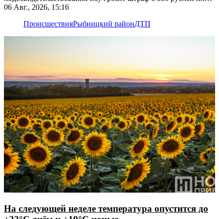
лишение прав
06 Авг., 2026, 15:16
Происшествия
Рыбницкий район
ДТП
На следующей неделе температура опустится до