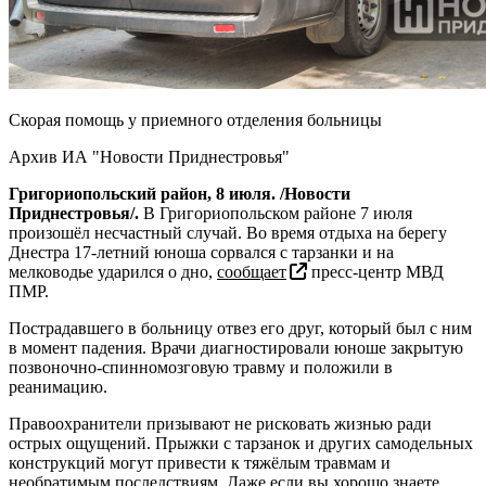
Скорая помощь у приемного отделения больницы
Архив ИА "Новости Приднестровья"
Григориопольский район, 8 июля. /Новости
Приднестровья/.
В Григориопольском районе 7 июля
произошёл несчастный случай. Во время отдыха на берегу
Днестра 17-летний юноша сорвался с тарзанки и на
мелководье ударился о дно,
сообщает
пресс-центр МВД
ПМР.
Пострадавшего в больницу отвез его друг, который был с ним
в момент падения. Врачи диагностировали юноше закрытую
позвоночно-спинномозговую травму и положили в
реанимацию.
Правоохранители призывают не рисковать жизнью ради
острых ощущений. Прыжки с тарзанок и других самодельных
конструкций могут привести к тяжёлым травмам и
необратимым последствиям. Даже если вы хорошо знаете