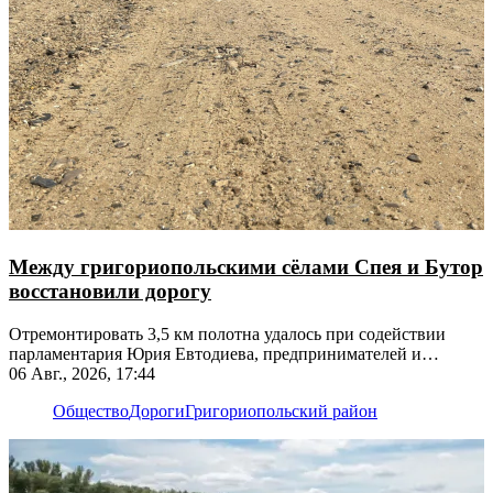
Между григориопольскими сёлами Спея и Бутор
восстановили дорогу
Отремонтировать 3,5 км полотна удалось при содействии
парламентария Юрия Евтодиева, предпринимателей и
жителей
06 Авг., 2026, 17:44
Общество
Дороги
Григориопольский район