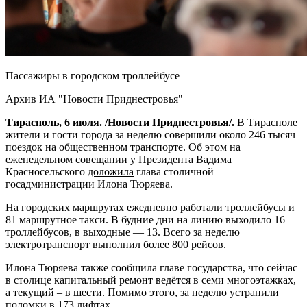
Пассажиры в городском троллейбусе
Архив ИА "Новости Приднестровья"
Тирасполь, 6 июля. /Новости Приднестровья/.
В Тирасполе
жители и гости города за неделю совершили около 246 тысяч
поездок на общественном транспорте. Об этом на
еженедельном совещании у Президента Вадима
Красносельского
доложила
глава столичной
госадминистрации Илона Тюряева.
На городских маршрутах ежедневно работали троллейбусы и
81 маршрутное такси. В будние дни на линию выходило 16
троллейбусов, в выходные — 13. Всего за неделю
электротранспорт выполнил более 800 рейсов.
Илона Тюряева также сообщила главе государства, что сейчас
в столице капитальный ремонт ведётся в семи многоэтажках,
а текущий – в шести. Помимо этого, за неделю устранили
поломки в 173 лифтах.