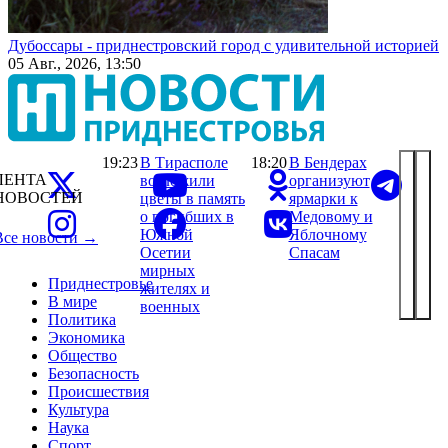
Дубоссары - приднестровский город с удивительной историей
05 Авг., 2026, 13:50
19:23
В Тирасполе
18:20
В Бендерах
ЛЕНТА
возложили
организуют
НОВОСТЕЙ
цветы в память
ярмарки к
о погибших в
Медовому и
Южной
Яблочному
Все новости →
Осетии
Спасам
мирных
Приднестровье
жителях и
В мире
военных
Политика
Экономика
Общество
Безопасность
Происшествия
Культура
Наука
Спорт