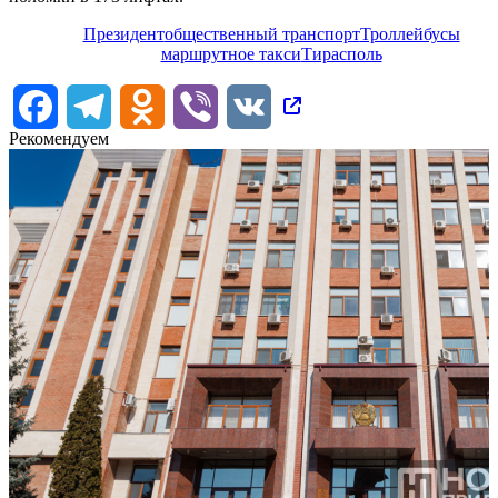
Президент
общественный транспорт
Троллейбусы
маршрутное такси
Тирасполь
Facebook
Telegram
Odnoklassniki
Viber
VK
Рекомендуем