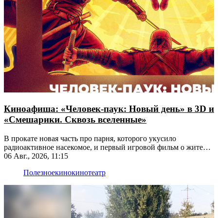
Киноафиша: «Человек-паук: Новый день» в 3D и
«Смешарики. Сквозь вселенные»
В прокате новая часть про парня, которого укусило
радиоактивное насекомое, и первый игровой фильм о жителях
Ромашковой долины
06 Авг., 2026, 11:15
Полезное
кино
кинотеатр