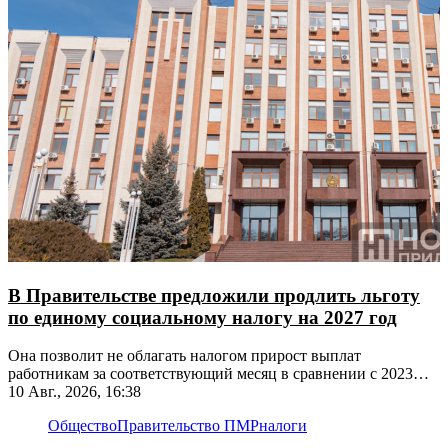
В Правительстве предложили продлить льготу
по единому социальному налогу на 2027 год
Она позволит не облагать налогом прирост выплат
работникам за соответствующий месяц в сравнении с 2023
годом
10 Авг., 2026, 16:38
Общество
Правительство ПМР
налоги