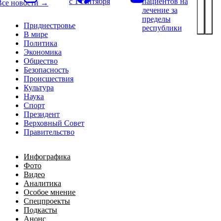
с 1 сентября
пациентов на
Все новости →
лечение за
пределы
Приднестровье
республики
В мире
Политика
Экономика
Общество
Безопасность
Происшествия
Культура
Наука
Спорт
Президент
Верховный Совет
Правительство
Инфографика
Фото
Видео
Аналитика
Особое мнение
Спецпроекты
Подкасты
Анонс