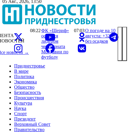
05 Авг., 2026, 13:50
08:22
ФК «Шериф»
07:03
О погоде на 10
ЛЕНТА
остается
августа: +32°С,
НОВОСТЕЙ
лидером
без осадков
чемпионата
Молдавии по
Все новости →
футболу
Приднестровье
В мире
Политика
Экономика
Общество
Безопасность
Происшествия
Культура
Наука
Спорт
Президент
Верховный Совет
Правительство