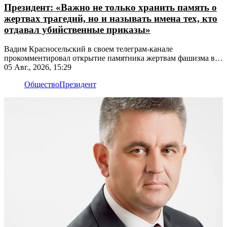
Президент: «Важно не только хранить память о
жертвах трагедий, но и называть имена тех, кто
отдавал убийственные приказы»
Вадим Красносельский в своем телеграм-канале
прокомментировал открытие памятника жертвам фашизма в
Рыбнице
05 Авг., 2026, 15:29
Общество
Президент