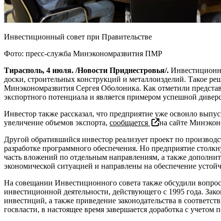
Инвестиционный совет при Правительстве
Фото: пресс-служба Минэкономразвития ПМР
Тирасполь, 4 июля. /Новости Приднестровья/.
Инвестиционны
доски, строительных конструкций и металлоизделий. Такое ре
Минэкономразвития Сергея Оболоника. Как отметили представи
экспортного потенциала и является примером успешной дивер
Инвестор также рассказал, что предприятие уже освоило выпу
увеличение объемов экспорта,
сообщается
на сайте Минэко
Другой обратившийся инвестор реализует проект по производс
разработке программного обеспечения. Но предприятие столкн
часть вложений по отдельным направлениям, а также дополнит
экономической ситуацией и направлены на обеспечение устойч
На совещании Инвестиционного совета также обсудили вопросы
инвестиционной деятельности, действующего с 1995 года. За
инвестиций, а также приведение законодательства в соответс
госвласти, в настоящее время завершается доработка с учето