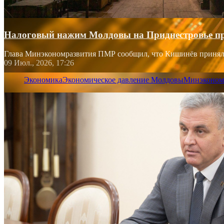
Налоговый нажим Молдовы на Приднестровье при
Глава Минэкономразвития ПМР сообщил, что Кишинёв принял р
09 Июл., 2026, 17:26
Экономика
Экономическое давление Молдовы
Минэконом