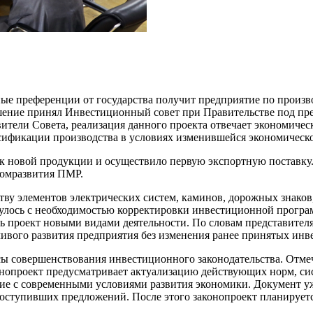
е преференции от государства получит предприятие по произво
шение принял Инвестиционный совет при Правительстве под пре
тели Совета, реализация данного проекта отвечает экономичес
сификации производства в условиях изменившейся экономическ
ск новой продукции и осуществило первую экспортную поставку
номразвития ПМР.
тву элементов электрических систем, каминов, дорожных знаков
улось с необходимостью корректировки инвестиционной програм
ь проект новыми видами деятельности. По словам представител
ивого развития предприятия без изменения ранее принятых инв
 совершенствования инвестиционного законодательства. Отмечал
конопроект предусматривает актуализацию действующих норм, с
твие с современными условиями развития экономики. Документ 
м поступивших предложений. После этого законопроект планируе