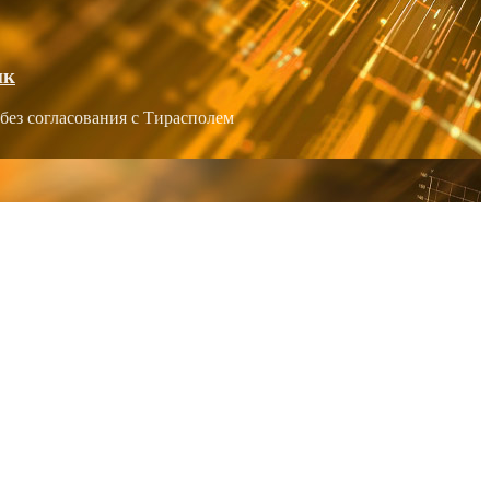
ик
без согласования с Тирасполем