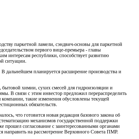
дству паркетной ламели, сэндвич-основы для паркетной
дседательством первого вице-премьера - главы
ким интересам республики, способствует развитию
ой ситуации.
. В дальнейшем планируется расширение производства и
, бытовой химии, сухих смесей для гидроизоляции и
мы. В связи с этим инвестор предложил перераспределить
я компании, такие изменения обусловлены текущей
естиционных обязательств.
ось, что готовится новая редакция базового закона об
истематизацию механизмов государственной поддержки
уже прошел согласование с заинтересованными органами
тся направить на рассмотрение Верховного Совета ПМР.