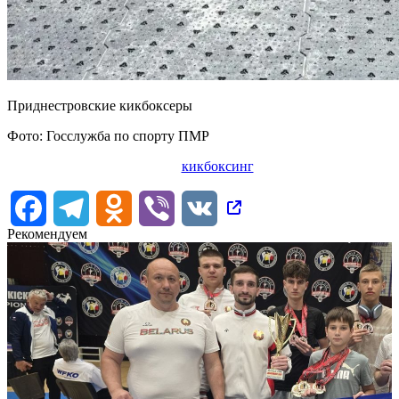
Приднестровские кикбоксеры
Фото: Госслужба по спорту ПМР
кикбоксинг
Facebook
Telegram
Odnoklassniki
Viber
VK
Рекомендуем