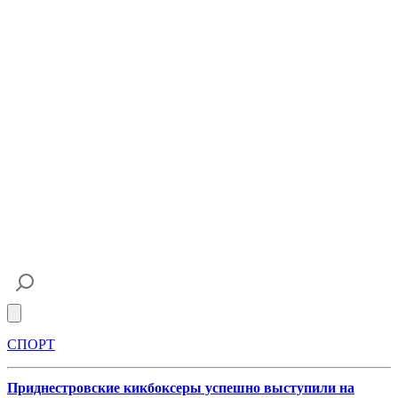
Open main menu
СПОРТ
Приднестровские кикбоксеры успешно выступили на