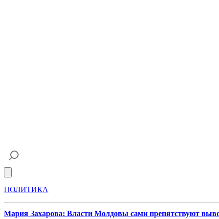
Open main menu
ПОЛИТИКА
Мария Захарова: Власти Молдовы сами препятствуют выво