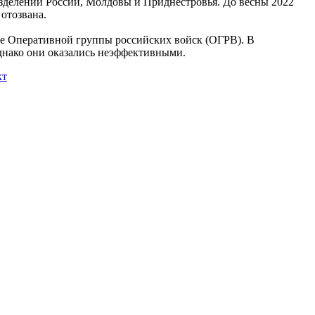
зделений России, Молдовы и Приднестровья. До весны 2022
отозвана.
е Оперативной группы российских войск (ОГРВ). В
днако они оказались неэффективными.
кт