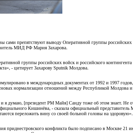
ы сами препятствуют выводу Оперативной группы российских в
авитель МИД РФ Мария Захарова.
еративной группы российских войск и российского контингента
та», - цитирует Захарову Sputnik Молдова.
рмулировано в международных документах от 1992 и 1997 годов
сновах нормализации отношений между Республикой Молдова и
 и я думаю, [президент РМ Майя] Санду тоже об этом знает. Не 
официального Кишинёва, - сказала официальный представитель 
таются переложить вину со своей больной головы на здоровую».
ия приднестровского конфликта было подписано в Москве 21 и