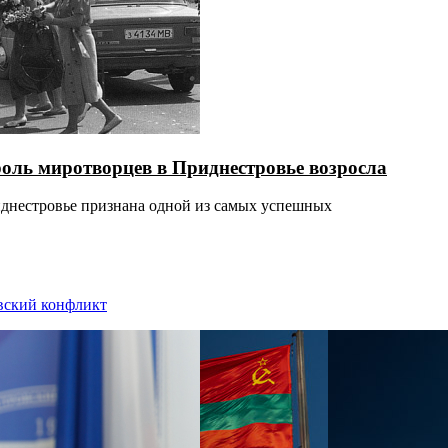
роль миротворцев в Приднестровье возросла
иднестровье признана одной из самых успешных
вский конфликт