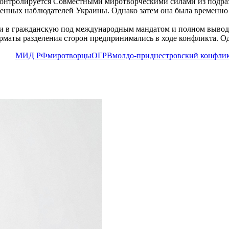
 контролируется Совместными миротворческими силами из подра
оенных наблюдателей Украины. Однако затем она была временно 
и в гражданскую под международным мандатом и полном вывод
рматы разделения сторон предпринимались в ходе конфликта. О
МИД РФ
миротворцы
ОГРВ
молдо-приднестровский конфли