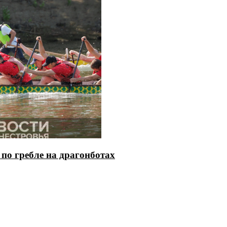
по гребле на драгонботах