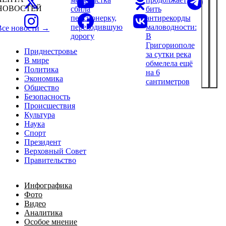
НОВОСТЕЙ
сбила
бить
пенсионерку,
антирекорды
переходившую
маловодности:
Все новости →
дорогу
В
Григориополе
Приднестровье
за сутки река
В мире
обмелела ещё
Политика
на 6
Экономика
сантиметров
Общество
Безопасность
Происшествия
Культура
Наука
Спорт
Президент
Верховный Совет
Правительство
Инфографика
Фото
Видео
Аналитика
Особое мнение