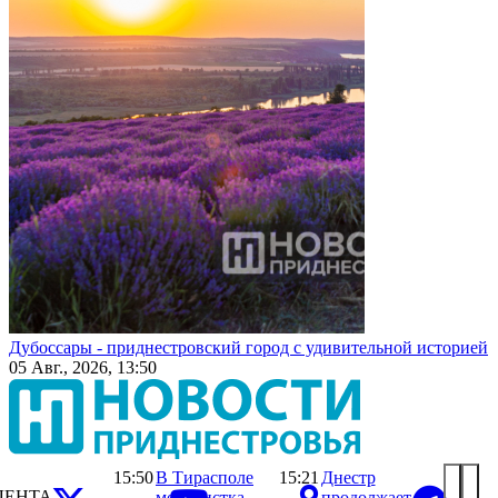
Дубоссары - приднестровский город с удивительной историей
05 Авг., 2026, 13:50
15:50
В Тирасполе
15:21
Днестр
ЛЕНТА
мопедистка
продолжает