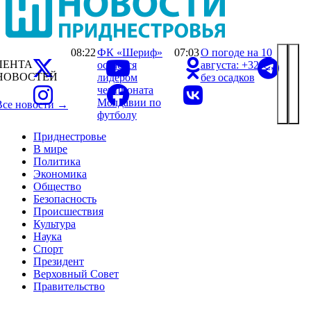
08:22
ФК «Шериф»
07:03
О погоде на 10
ЛЕНТА
остается
августа: +32°С,
НОВОСТЕЙ
лидером
без осадков
чемпионата
Молдавии по
Все новости →
футболу
Приднестровье
В мире
Политика
Экономика
Общество
Безопасность
Происшествия
Культура
Наука
Спорт
Президент
Верховный Совет
Правительство