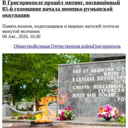
В Григориополе прошёл митинг, посвящённый
85-й годовщине начала немецко-румынской
оккупации
Память воинов, подпольщиков и мирных жителей почтили
минутой молчания
06 Авг., 2026, 16:30
Общество
Великая Отечественная война
Григориополь