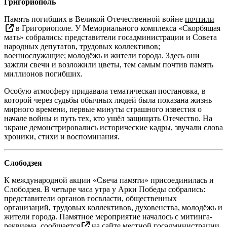
Григориополь
Память погибших в Великой Отечественной войне
почтили
в Григориополе. У Мемориального комплекса «Скорбящая
мать» собрались: представители госадминистрации и Совета
народных депутатов, трудовых коллективов;
военнослужащие; молодёжь и жители города. Здесь они
зажгли свечи и возложили цветы, тем самым почтив память
миллионов погибших.
Особую атмосферу придавала тематическая постановка, в
которой через судьбы обычных людей была показана жизнь
мирного времени, первые минуты страшного известия о
начале войны и путь тех, кто ушёл защищать Отечество. На
экране демонстрировались исторические кадры, звучали слова
хроники, стихи и воспоминания.
Слободзея
К международной акции «Свеча памяти» присоединилась и
Слободзея. В четыре часа утра у Арки Победы собрались:
представители органов госвласти, общественных
организаций, трудовых коллективов, духовенства, молодёжь и
жители города. Памятное мероприятие началось с митинга-
реквиема,
сообщается
на сайте местной госадминистрации.