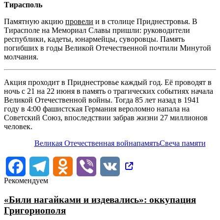
Тирасполь
Памятную акцию
провели
и в столице Приднестровья. В
Тирасполе на Мемориал Славы пришли: руководители
республики, кадеты, юнармейцы, суворовцы. Память
погибших в годы Великой Отечественной почтили Минутой
молчания.
Акция проходит в Приднестровье каждый год. Её проводят в
ночь с 21 на 22 июня в память о трагических событиях начала
Великой Отечественной войны. Тогда 85 лет назад в 1941
году в 4:00 фашистская Германия вероломно напала на
Советский Союз, впоследствии забрав жизни 27 миллионов
человек.
Великая Отечественная война
память
Свеча памяти
Facebook
Telegram
Odnoklassniki
Viber
VK
Рекомендуем
«Били нагайками и издевались»: оккупация
Григориополя