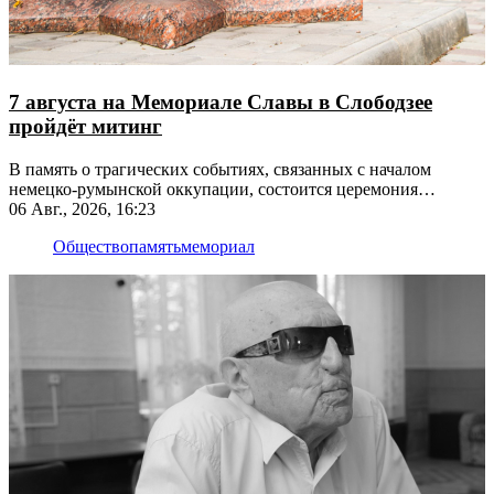
7 августа на Мемориале Славы в Слободзее
пройдёт митинг
В память о трагических событиях, связанных с началом
немецко-румынской оккупации, состоится церемония
возложения цветов
06 Авг., 2026, 16:23
Общество
память
мемориал