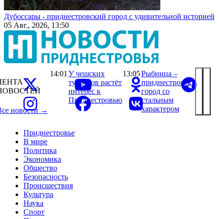
Дубоссары - приднестровский город с удивительной историей
05 Авг., 2026, 13:50
14:01
У чешских
13:05
Рыбница –
ЛЕНТА
туристов растёт
приднестровский
НОВОСТЕЙ
интерес к
город со
Приднестровью
стальным
характером
Все новости →
Приднестровье
В мире
Политика
Экономика
Общество
Безопасность
Происшествия
Культура
Наука
Спорт