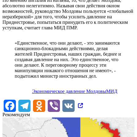
По мнению Виталия Игнатьева, то, что делает Молдова,
абсолютно нелегитимно. Называя свои действия окном
возможностей, руководство Молдовы пользуется «глобальной
неразберихой» для того, чтобы усилить давление на
Приднестровье, попытаться принудить его к политическим
уступкам, считает глава МИД ПМР.
«Единственное, что они делают, - это занимаются
санкционно-блокадными действиями, делая
жителей Приднестровья, наших граждан, беднее и
создавая давление на них. Это единственное, что
они делают. К переговорному процессу эти
манипуляции никакого отношения не имеют», -
подытожил министр иностранных дел.
Экономическое давление Молдовы
МИД
Facebook
Telegram
Odnoklassniki
Viber
VK
Рекомендуем