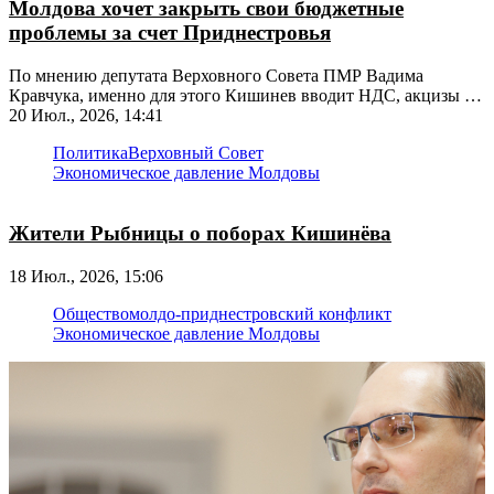
Молдова хочет закрыть свои бюджетные
проблемы за счет Приднестровья
По мнению депутата Верховного Совета ПМР Вадима
Кравчука, именно для этого Кишинев вводит НДС, акцизы и
«фонд конвергенции»
20 Июл., 2026, 14:41
Политика
Верховный Совет
Экономическое давление Молдовы
Жители Рыбницы о поборах Кишинёва
18 Июл., 2026, 15:06
Общество
молдо-приднестровский конфликт
Экономическое давление Молдовы