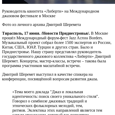
Руководитель квинтета «Либерти» на Международном
джазовом фестивале в Москве
Фото из личного архива Дмитрий Шеремета
Тирасполь, 17 июня. /Новости Приднестровья/.
В Москве
прошёл Международный форум-фест Jazz Across Borders.
Музыкальный проект собрал более 1500 экспертов из России,
Китая, США, ЮАР, Турции и других стран. Было и
Приднестровье. Нашу страну представлял руководитель
государственного джазового коллектива «Либерти» Дмитрий
Шеремет. Концерты, мастер-классы, встречи – такова была
программа участников масштабной встречи.
Дмитрий Шеремет выступил в качестве спикера на
конференции, посвящённой вопросам развития джаза.
«Тема моего доклада "Джаз и локальная
идентичность: поиск своего уникального стиля".
Говорил о симбиозе джазовых традиций и
этнических фольклорных мелодий, тем,
ритмов. Эклектика этих направлений является тем
самым этноджазом, который так популярен