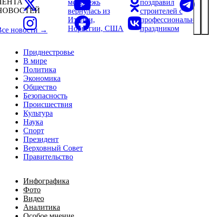
ЛЕНТА
молодёжь
поздравил
НОВОСТЕЙ
вернулась из
строителей с
Италии,
профессиональным
Норвегии, США
праздником
Все новости →
Приднестровье
В мире
Политика
Экономика
Общество
Безопасность
Происшествия
Культура
Наука
Спорт
Президент
Верховный Совет
Правительство
Инфографика
Фото
Видео
Аналитика
Особое мнение