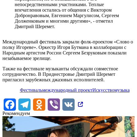
непосредственными участниками. Теплые
впечатления остались от общения с Виктором
Добронравовым, Евгением Маргулисом, Сергеем
Долженковым и многими другими», - отметил
Дмитрий Шеремет.
Международный фестиваль закрыли фолк-проектом «Слово о
полку Игореве». Оркестр Игоря Бутмана в коллаборации с
Народным артистом России Сергеем Безруковым показали
незабываемое зрелище.
Также на фестивале музыканты обсуждали совместное
сотрудничество. В Приднестровье Дмитрий Шеремет
пригласил зарубежных джазовых исполнителей.
Фестиваль
международный проект
Искусство
музыка
Facebook
Telegram
Odnoklassniki
Viber
VK
Рекомендуем