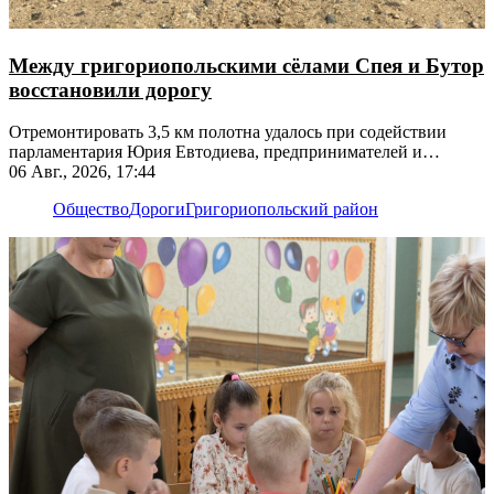
Между григориопольскими сёлами Спея и Бутор
восстановили дорогу
Отремонтировать 3,5 км полотна удалось при содействии
парламентария Юрия Евтодиева, предпринимателей и
жителей
06 Авг., 2026, 17:44
Общество
Дороги
Григориопольский район