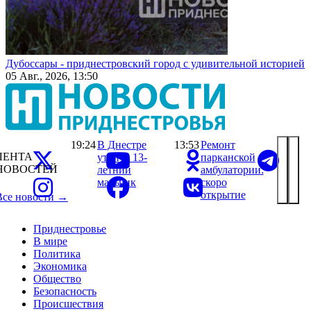
Дубоссары - приднестровский город с удивительной историей
05 Авг., 2026, 13:50
19:24
В Днестре
13:53
Ремонт
ЛЕНТА
утонул 13-
парканской
НОВОСТЕЙ
летний
амбулатории:
мальчик
скоро
открытие
Все новости →
Приднестровье
В мире
Политика
Экономика
Общество
Безопасность
Происшествия