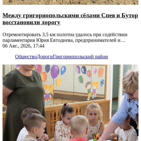
Между григориопольскими сёлами Спея и Бутор
восстановили дорогу
Отремонтировать 3,5 км полотна удалось при содействии
парламентария Юрия Евтодиева, предпринимателей и
жителей
06 Авг., 2026, 17:44
Общество
Дороги
Григориопольский район