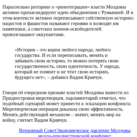
Параллельно риторике о «реинтеграции» власти Молдовы
активно пропагандируют идею объединения с Румынией. И в
этом контексте активно переписывают собственную историю:
нацистов и фашистов называют героями и возводят им
памятники, а советских воинов-освободителей
провозглашают оккупантами.
«История – это корни любого народа, любого
государства. И если переписывать, менять и
забывать свою историю, то можно потерять свою
государственность, свою идентичность. У народа,
который не помнит и не чтит свою историю,
будущего нет», – добавил Вадим Кравчук.
Говоря об очередном призыве властей Молдовы вывести из
Приднестровья миротворцев, парламентарий отметил, что
подобный сценарий может привести к эскалации конфликта.
Миротворческая операция доказала свою эффективность.
Менять действующий механизм – значит, менять мир на
войну, считает Вадим Кравчук.
Верховный Совет
Экономическое давление Молдовы
молдо-приднестровский конфликт