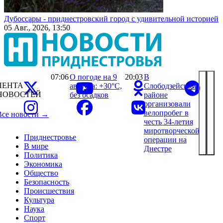
Дубоссары - приднестровский город с удивительной историей
05 Авг., 2026, 13:50
07:06
О погоде на 9
20:03
В
ЛЕНТА
августа: +30°С,
Слободзейском
НОВОСТЕЙ
без осадков
районе
организовали
велопробег в
Все новости →
честь 34-летия
миротворческой
Приднестровье
операции на
В мире
Днестре
Политика
Экономика
Общество
Безопасность
Происшествия
Культура
Наука
Спорт