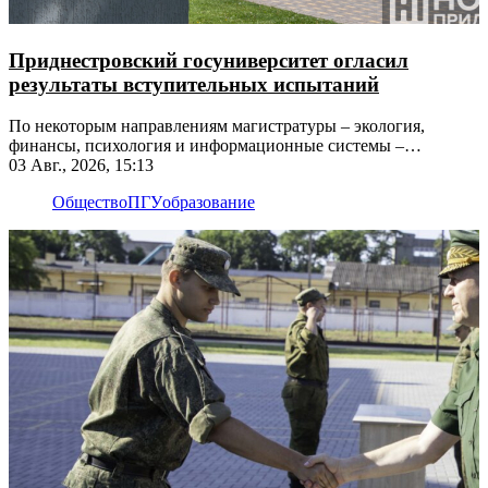
Приднестровский госуниверситет огласил
результаты вступительных испытаний
По некоторым направлениям магистратуры – экология,
финансы, психология и информационные системы –
несколько абитуриентов набрали 100 баллов
03 Авг., 2026, 15:13
Общество
ПГУ
образование