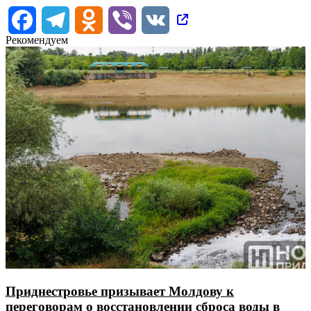
Facebook
Telegram
Odnoklassniki
Viber
VK
Рекомендуем
Приднестровье призывает Молдову к
переговорам о восстановлении сброса воды в