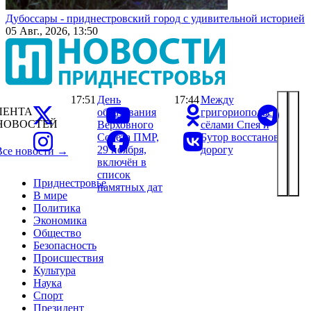
Дубоссары - приднестровский город с удивительной историей
05 Авг., 2026, 13:50
17:51
День
17:44
Между
ЛЕНТА
образования
григориопольскими
НОВОСТЕЙ
Верховного
сёлами Спея и
Совета ПМР,
Бутор восстановили
29 ноября,
дорогу
Все новости →
включён в
список
Приднестровье
памятных дат
В мире
Политика
Экономика
Общество
Безопасность
Происшествия
Культура
Наука
Спорт
Президент