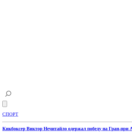
Open main menu
СПОРТ
Кикбоксер Виктор Нечитайло одержал победу на Гран-при 