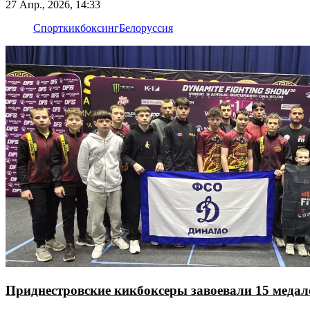
27 Апр., 2026, 14:33
Спорт
кикбоксинг
Белоруссия
Приднестровские кикбоксеры завоевали 15 меда