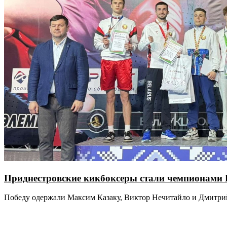
Приднестровские кикбоксеры стали чемпионами 
Победу одержали Максим Казаку, Виктор Нечитайло и Дмитр