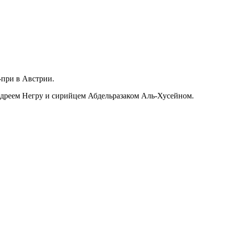
при в Австрии.
Андреем Негру и сирийцем Абдельразаком Аль-Хусейном.