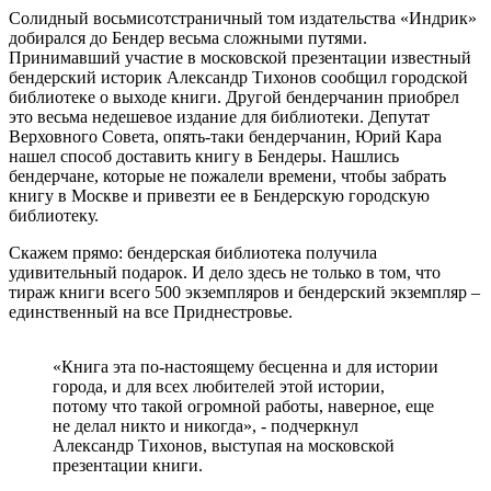
Солидный восьмисотстраничный том издательства «Индрик»
добирался до Бендер весьма сложными путями.
Принимавший участие в московской презентации известный
бендерский историк Александр Тихонов сообщил городской
библиотеке о выходе книги. Другой бендерчанин приобрел
это весьма недешевое издание для библиотеки. Депутат
Верховного Совета, опять-таки бендерчанин, Юрий Кара
нашел способ доставить книгу в Бендеры. Нашлись
бендерчане, которые не пожалели времени, чтобы забрать
книгу в Москве и привезти ее в Бендерскую городскую
библиотеку.
Скажем прямо: бендерская библиотека получила
удивительный подарок. И дело здесь не только в том, что
тираж книги всего 500 экземпляров и бендерский экземпляр –
единственный на все Приднестровье.
«Книга эта по-настоящему бесценна и для истории
города, и для всех любителей этой истории,
потому что такой огромной работы, наверное, еще
не делал никто и никогда», - подчеркнул
Александр Тихонов, выступая на московской
презентации книги.