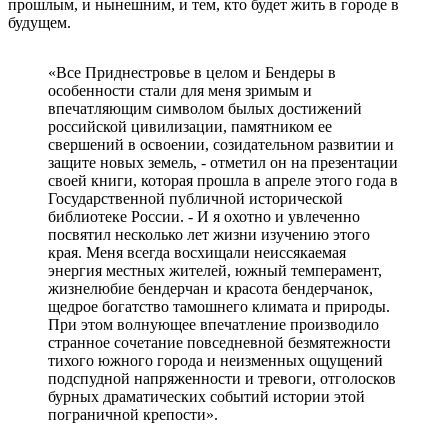
прошлым, и нынешним, и тем, кто будет жить в городе в
будущем.
«Все Приднестровье в целом и Бендеры в
особенности стали для меня зримым и
впечатляющим символом былых достижений
российской цивилизации, памятником ее
свершений в освоении, созидательном развитии и
защите новых земель, - отметил он на презентации
своей книги, которая прошла в апреле этого года в
Государственной публичной исторической
библиотеке России. - И я охотно и увлеченно
посвятил несколько лет жизни изучению этого
края. Меня всегда восхищали неиссякаемая
энергия местных жителей, южный темперамент,
жизнелюбие бендерчан и красота бендерчанок,
щедрое богатство тамошнего климата и природы.
При этом волнующее впечатление производило
странное сочетание повседневной безмятежности
тихого южного города и неизменных ощущений
подспудной напряженности и тревоги, отголосков
бурных драматических событий истории этой
пограничной крепости».