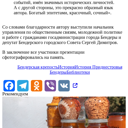
событий, имён значимых исторических личностей.
А с другой стороны, это прекрасно образный язык
автора. Богатый эпитетами, красочный, сочный».
Со словами благодарности автору выступили начальник
управления по общественным связям, молодежной политике
и работе с гражданами госадминистрации города Бендеры и
депутат Бендерского городского Совета Сергей Димитров.
В заключение все участники презентации
сфотографировались на память.
Бендерская крепость
История
История Приднестровья
Бендеры
Библиотеки
Facebook
Telegram
Odnoklassniki
Viber
VK
Рекомендуем