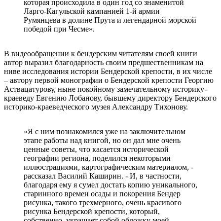
которая происходила в один год со знаменитой
Ларго-Кагульской кампанией 1-й армии
Румянцева в долине Прута и легендарной морской
победой при Чесме».
В видеообращении к бендерским читателям своей книги
автор выразил благодарность своим предшественникам на
ниве исследования истории Бендерской крепости, в их числе
– автору первой монографии о Бендерской крепости Георгию
Аствацатурову, ныне покойному замечательному историку-
краеведу Евгению Лобанову, бывшему директору Бендерского
историко-краеведческого музея Александру Тихонову.
«Я с ним познакомился уже на заключительном
этапе работы над книгой, но он дал мне очень
ценные советы, что касается исторической
географии региона, поделился некоторыми
иллюстрациями, картографическим материалом, -
рассказал Василий Каширин. - И, в частности,
благодаря ему я сумел достать копию уникального,
старинного времен осады и покорения Бендер
рисунка, такого трехмерного, очень красивого
рисунка Бендерской крепости, который,
собственно, украшает собой обложку моей