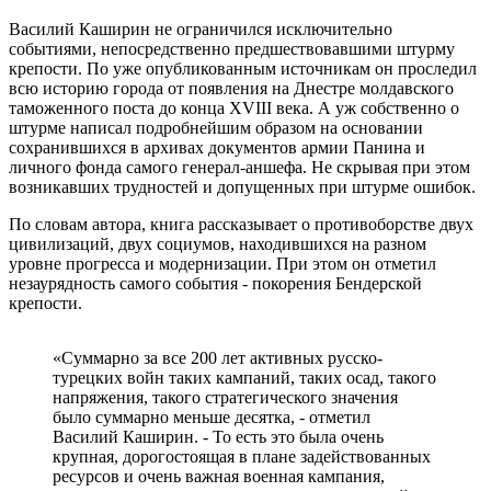
Василий Каширин не ограничился исключительно
событиями, непосредственно предшествовавшими штурму
крепости. По уже опубликованным источникам он проследил
всю историю города от появления на Днестре молдавского
таможенного поста до конца XVIII века. А уж собственно о
штурме написал подробнейшим образом на основании
сохранившихся в архивах документов армии Панина и
личного фонда самого генерал-аншефа. Не скрывая при этом
возникавших трудностей и допущенных при штурме ошибок.
По словам автора, книга рассказывает о противоборстве двух
цивилизаций, двух социумов, находившихся на разном
уровне прогресса и модернизации. При этом он отметил
незаурядность самого события - покорения Бендерской
крепости.
«Суммарно за все 200 лет активных русско-
турецких войн таких кампаний, таких осад, такого
напряжения, такого стратегического значения
было суммарно меньше десятка, - отметил
Василий Каширин. - То есть это была очень
крупная, дорогостоящая в плане задействованных
ресурсов и очень важная военная кампания,