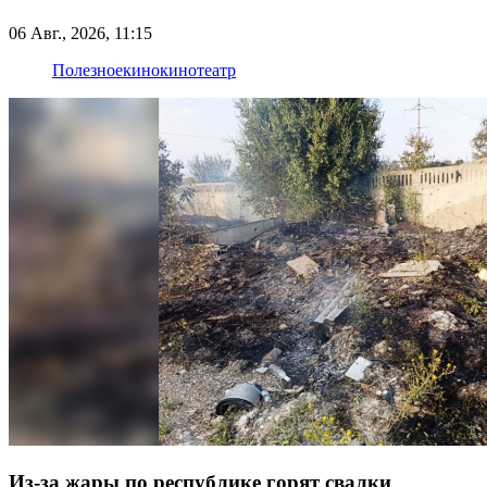
06 Авг., 2026, 11:15
Полезное
кино
кинотеатр
Из-за жары по республике горят свалки