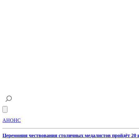
Open main menu
АНОНС
Церемония чествования столичных медалистов пройдёт 20