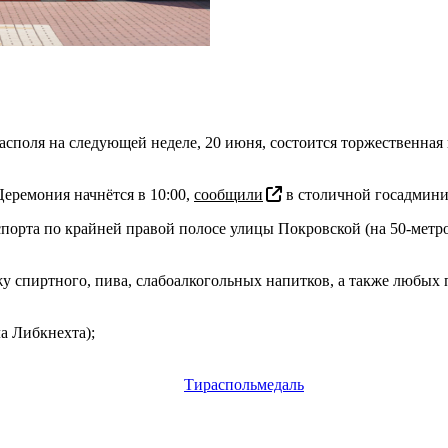
располя на следующей неделе, 20 июня, состоится торжественна
еремония начнётся в 10:00,
сообщили
в столичной госадмин
анспорта по крайней правой полосе улицы Покровской (на 50-мет
ажу спиртного, пива, слабоалкогольных напитков, а также любых
ла Либкнехта);
Тирасполь
медаль