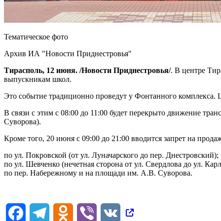
Тематическое фото
Архив ИА "Новости Приднестровья"
Тирасполь, 12 июня. /Новости Приднестровья/
. В центре Ти
выпускникам школ.
Это событие традиционно проведут у Фонтанного комплекса. Ц
В связи с этим с 08:00 до 11:00 будет перекрыто движение тр
Суворова).
Кроме того, 20 июня с 09:00 до 21:00 вводится запрет на прод
по ул. Покровской (от ул. Луначарского до пер. Днестровский);
по ул. Шевченко (нечетная сторона от ул. Свердлова до ул. Кар
по пер. Набережному и на площади им. А.В. Суворова.
Facebook
Telegram
Odnoklassniki
Viber
VK