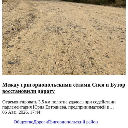
Между григориопольскими сёлами Спея и Бутор
восстановили дорогу
Отремонтировать 3,5 км полотна удалось при содействии
парламентария Юрия Евтодиева, предпринимателей и
жителей
06 Авг., 2026, 17:44
Общество
Дороги
Григориопольский район