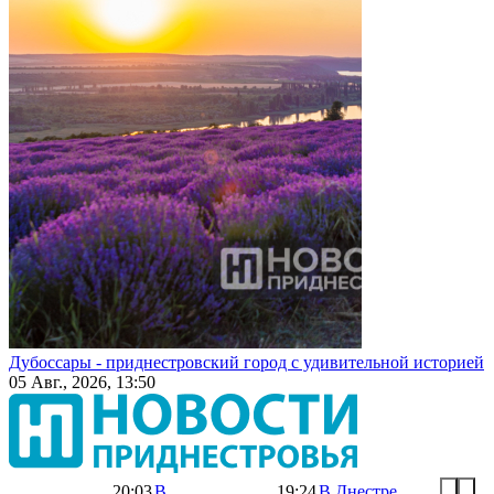
Дубоссары - приднестровский город с удивительной историей
05 Авг., 2026, 13:50
20:03
В
19:24
В Днестре