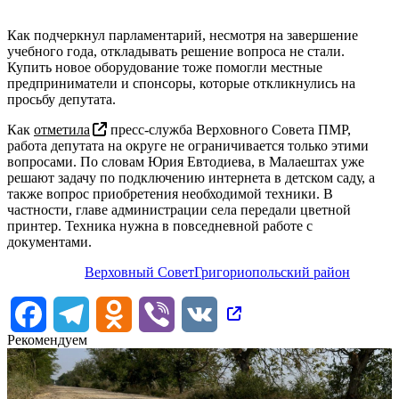
Как подчеркнул парламентарий, несмотря на завершение
учебного года, откладывать решение вопроса не стали.
Купить новое оборудование тоже помогли местные
предприниматели и спонсоры, которые откликнулись на
просьбу депутата.
Как
отметила
пресс-служба Верховного Совета ПМР,
работа депутата на округе не ограничивается только этими
вопросами. По словам Юрия Евтодиева, в Малаештах уже
решают задачу по подключению интернета в детском саду, а
также вопрос приобретения необходимой техники. В
частности, главе администрации села передали цветной
принтер. Техника нужна в повседневной работе с
документами.
Верховный Совет
Григориопольский район
Facebook
Telegram
Odnoklassniki
Viber
VK
Рекомендуем