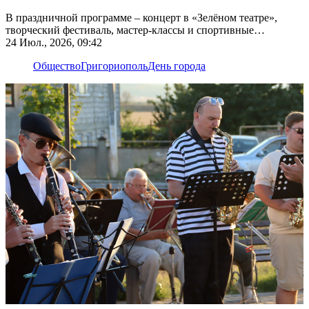
В праздничной программе – концерт в «Зелёном театре»,
творческий фестиваль, мастер-классы и спортивные
соревнования
24 Июл., 2026, 09:42
Общество
Григориополь
День города