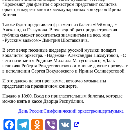
"Кроковяк" для флейты с оркестром представит солистка
оркестра лауреат многих международных конкурсов Ирина
Котеля.
Также будет представлен фрагмент из балета «Реймонда»
Александра Глазунова. В очередной раз приднестровская
публика сможет восхититься знаменитым на весь мир
«Русским вальсом» Дмитрия Шостаковича.
В этот вечер песенные шедевры русской музыки подарят
вокалисты оркестра. «Надежда» Александры Пахмутовой, «С
чего начинается Родина» Михаила Матусовского, «Даль
великая» Роберта Рождественского и многие другие прозвучат
в исполнении Сергея Вокуловского и Ирины Селивёрстовой.
И это далеко не вся программа, которую музыканты
представят на праздничном концерте.
Начало в 18:00. Вход по пригласительным билетам, которые
можно взять в кассе Дворца Республики.
День России
Симфонический оркестр
концерт
музыка
Facebook
Telegram
Odnoklassniki
Viber
VK