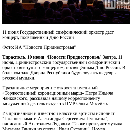
11 июня Государственный симфонический оркестр даст
концерт, посвящённый Дню России
Фото: ИА "Новости Приднестровья"
Тирасполь, 10 июня. /Новости Приднестровья/.
Завтра, 11
июня, Приднестровский государственный симфонический
оркестр выступит с концертом, посвящённым Дню России. В
большом зале Дворца Республики будут звучать шедевры
русской музыки.
Праздничное мероприятие откроет знаменитый
«Торжественный коронационный марш» Петра Ильича
Чайковского, рассказала нашему корреспонденту
заслуженный деятель искусств ПМР Ольга Мосейко.
Из признанной и известной классики артисты исполнят
"Полонез памяти Александра Сергеевича Пушкина",
написанный Анатолием Лядовым. Также прозвучит музыка
Михаила Глинки из оперы "Иван Сусанин". Номер