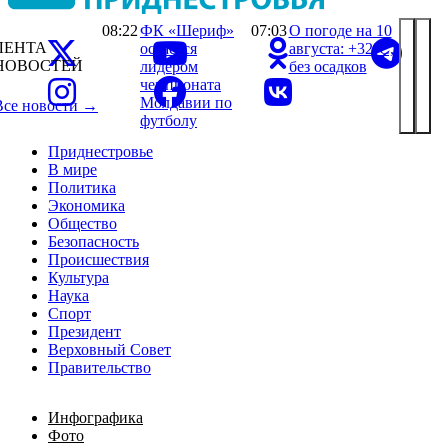
08:22
ФК «Шериф»
07:03
О погоде на 10
ЛЕНТА
остается
августа: +32°С,
НОВОСТЕЙ
лидером
без осадков
чемпионата
Молдавии по
Все новости →
футболу
Приднестровье
В мире
Политика
Экономика
Общество
Безопасность
Происшествия
Культура
Наука
Спорт
Президент
Верховный Совет
Правительство
Инфографика
Фото