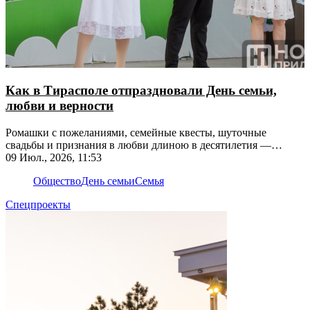
Как в Тирасполе отпраздновали День семьи,
любви и верности
Ромашки с пожеланиями, семейные квесты, шуточные
свадьбы и признания в любви длиною в десятилетия —
собрали самые яркие моменты праздника
09 Июл., 2026, 11:53
Общество
День семьи
Семья
Спецпроекты