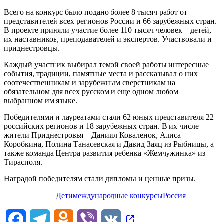
Всего на конкурс было подано более 8 тысяч работ от
представителей всех регионов России и 66 зарубежных стран.
В проекте приняли участие более 110 тысяч человек – детей,
их наставников, преподавателей и экспертов. Участвовали и
приднестровцы.
Каждый участник выбирал темой своей работы интересные
события, традиции, памятные места и рассказывал о них
соотечественникам и зарубежным сверстникам на
обязательном для всех русском и еще одном любом
выбранном им языке.
Победителями и лауреатами стали 62 юных представителя 22
российских регионов и 18 зарубежных стран. В их числе
жители Приднестровья – Даниил Коваленок, Алиса
Коробкина, Полина Танасевская и Давид Заяц из Рыбницы, а
также команда Центра развития ребенка «Жемчужинка» из
Тирасполя.
Наградой победителям стали дипломы и ценные призы.
Дети
международные конкурсы
Россия
Facebook
Telegram
Odnoklassniki
Viber
VK