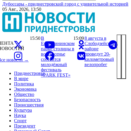
Дубоссары - приднестровский город с удивительной историей
05 Авг., 2026, 13:50
15:50
В
15:09
8 августа в
ЛЕНТА
Екатерининском
Слободзейском
НОВОСТЕЙ
парке столицы в
районе
воскресенье
проведут 20-
состоится
километровый
Все новости →
молодёжный
велопробег
фестиваль
Приднестровье
«PARK FEST»
В мире
Политика
Экономика
Общество
Безопасность
Происшествия
Культура
Наука
Спорт
Президент