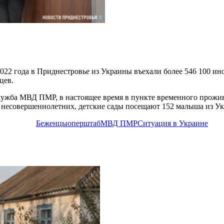
022 года в Приднестровье из Украины въехали более 546 100 ино
цев.
ужба МВД ПМР, в настоящее время в пункте временного прожива
 несовершеннолетних, детские сады посещают 152 малыша из У
Беженцы
оперштаб
МВД ПМР
Ситуация в Украине