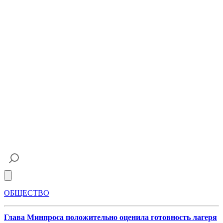
Open main menu
ОБЩЕСТВО
Глава Минпроса положительно оценила готовность лагеря