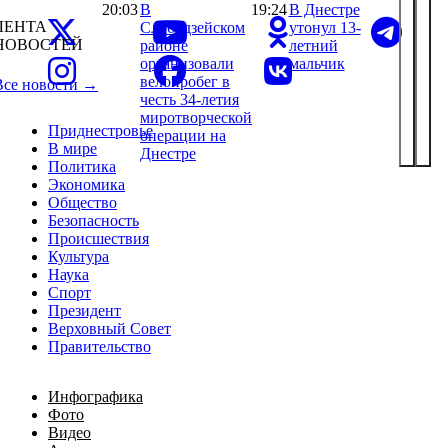
20:03
В
19:24
В Днестре
ЛЕНТА
Слободзейском
утонул 13-
НОВОСТЕЙ
районе
летний
организовали
мальчик
велопробег в
Все новости →
честь 34-летия
миротворческой
Приднестровье
операции на
В мире
Днестре
Политика
Экономика
Общество
Безопасность
Происшествия
Культура
Наука
Спорт
Президент
Верховный Совет
Правительство
Инфографика
Фото
Видео