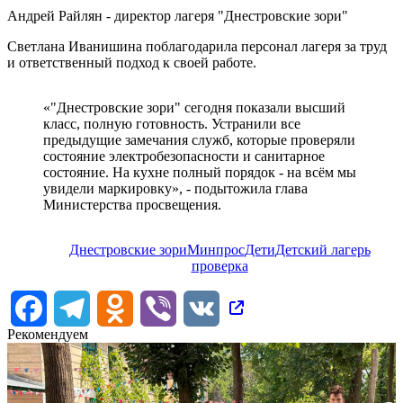
Андрей Райлян - директор лагеря "Днестровские зори"
Светлана Иванишина поблагодарила персонал лагеря за труд
и ответственный подход к своей работе.
«"Днестровские зори" сегодня показали высший
класc, полную готовность. Устранили все
предыдущие замечания служб, которые проверяли
состояние электробезопасности и санитарное
состояние. На кухне полный порядок - на всём мы
увидели маркировку», - подытожила глава
Министерства просвещения.
Днестровские зори
Минпрос
Дети
Детский лагерь
проверка
Facebook
Telegram
Odnoklassniki
Viber
VK
Рекомендуем