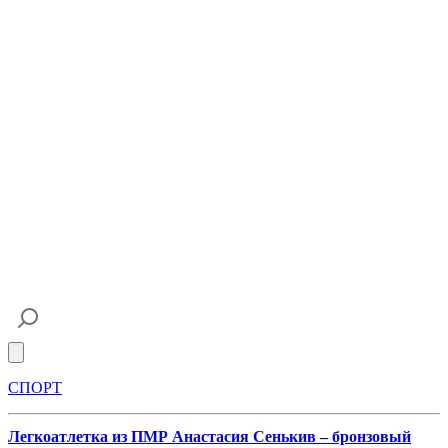
Open main menu
СПОРТ
Легкоатлетка из ПМР Анастасия Сенькив – бронзовый