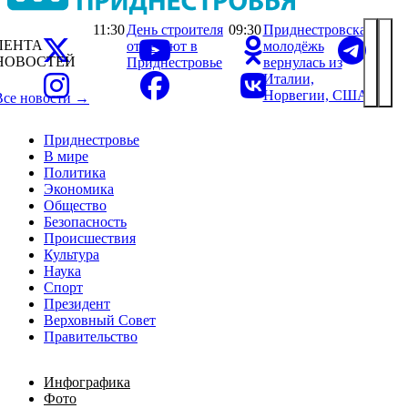
11:30
День строителя
09:30
Приднестровская
ЛЕНТА
отмечают в
молодёжь
НОВОСТЕЙ
Приднестровье
вернулась из
Италии,
Норвегии, США
Все новости →
Приднестровье
В мире
Политика
Экономика
Общество
Безопасность
Происшествия
Культура
Наука
Спорт
Президент
Верховный Совет
Правительство
Инфографика
Фото