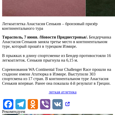
Легкоатлетка Анастасия Сенькив – бронзовый призёр
континентального тура
Тирасполь, 7 июня. /Новости Приднестровья/.
Бендерчанка
Анастасия Сенькив заняла третье место в континентальном
туре, который прошёл в турецком Измире.
В прыжках в длину спортсменке из Бендер противостояли 16
легкоатлеток. Сенькив прыгнула на 6,15 м.
Соревнования WA Continental Tour Challenger Race прошли на
стадионе имени Ататюрка в Измире. Выступили 303
спортсмена из 17 стран. В континентальном туре Анастасия
Сенькив впервые. Ранее она показала 4-й результат в Греции.
легкая атлетика
Facebook
Telegram
Odnoklassniki
Viber
VK
Рекомендуем