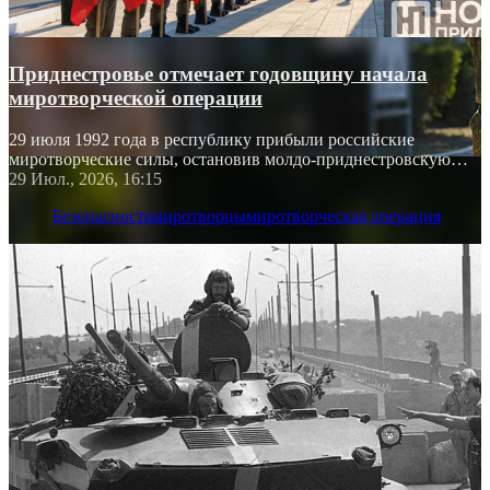
Приднестровье отмечает годовщину начала
миротворческой операции
29 июля 1992 года в республику прибыли российские
миротворческие силы, остановив молдо-приднестровскую
войну
29 Июл., 2026, 16:15
Безопасность
миротворцы
миротворческая операция