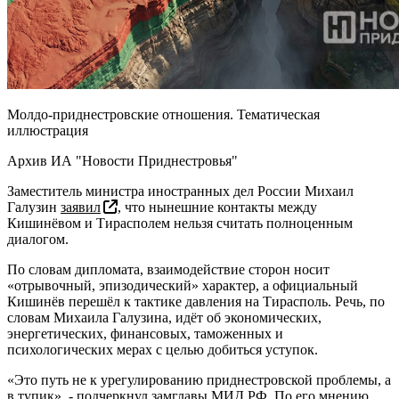
Молдо-приднестровские отношения. Тематическая
иллюстрация
Архив ИА "Новости Приднестровья"
Заместитель министра иностранных дел России Михаил
Галузин
заявил
, что нынешние контакты между
Кишинёвом и Тирасполем нельзя считать полноценным
диалогом.
По словам дипломата, взаимодействие сторон носит
«отрывочный, эпизодический» характер, а официальный
Кишинёв перешёл к тактике давления на Тирасполь. Речь, по
словам Михаила Галузина, идёт об экономических,
энергетических, финансовых, таможенных и
психологических мерах с целью добиться уступок.
«Это путь не к урегулированию приднестровской проблемы, а
в тупик», - подчеркнул замглавы МИД РФ. По его мнению,