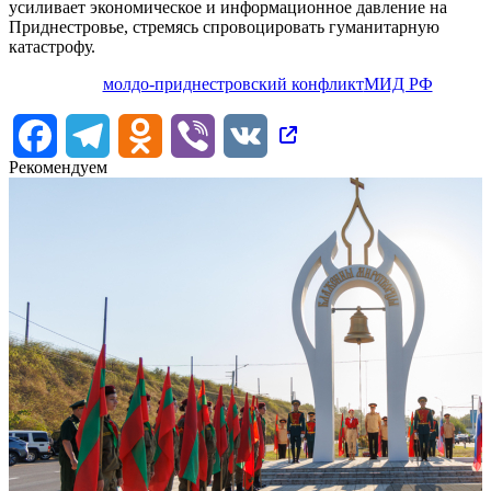
усиливает экономическое и информационное давление на
Приднестровье, стремясь спровоцировать гуманитарную
катастрофу.
молдо-приднестровский конфликт
МИД РФ
Facebook
Telegram
Odnoklassniki
Viber
VK
Рекомендуем