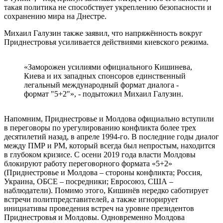
такая политика не способствует укреплению безопасности и
сохранению мира на Днестре.
Михаил Галузин также заявил, что напряжённость вокруг
Приднестровья усиливается действиями киевского режима.
«Заморожен усилиями официального Кишинева,
Киева и их западных спонсоров единственный
легальный международный формат диалога -
формат "5+2"», - подытожил Михаил Галузин.
Напомним, Приднестровье и Молдова официально вступили
в переговоры по урегулированию конфликта более трех
десятилетий назад, в апреле 1994-го. В последние годы диалог
между ПМР и РМ, который всегда был непростым, находится
в глубоком кризисе. С осени 2019 года власти Молдовы
блокируют работу переговорного формата «5+2»
(Приднестровье и Молдова – стороны конфликта; Россия,
Украина, ОБСЕ – посредники; Евросоюз, США –
наблюдатели). Помимо этого, Кишинёв нередко саботирует
встречи политпредставителей, а также игнорирует
инициативы проведения встреч на уровне президентов
Приднестровья и Молдовы. Одновременно Молдова