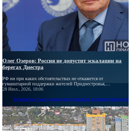
Олег Озеров: Россия не допустит эскалации на
берегах Днестра
РФ ни при каких обстоятельствах не откажется от
гуманитарной поддержки жителей Приднестровья,
подчеркнул посол России
28 Июл., 2026, 18:06
Безопасность
молдо-приднестровский конфликт
миротвор