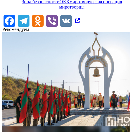
Зона безопасности
ОКК
миротворческая операция
миротворцы
Facebook
Telegram
Odnoklassniki
Viber
VK
Рекомендуем