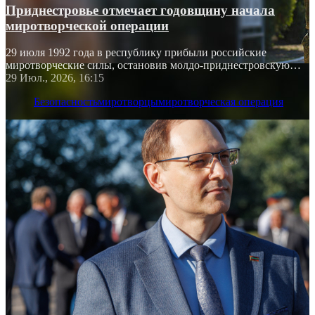
Приднестровье отмечает годовщину начала
миротворческой операции
29 июля 1992 года в республику прибыли российские
миротворческие силы, остановив молдо-приднестровскую
войну
29 Июл., 2026, 16:15
Безопасность
миротворцы
миротворческая операция