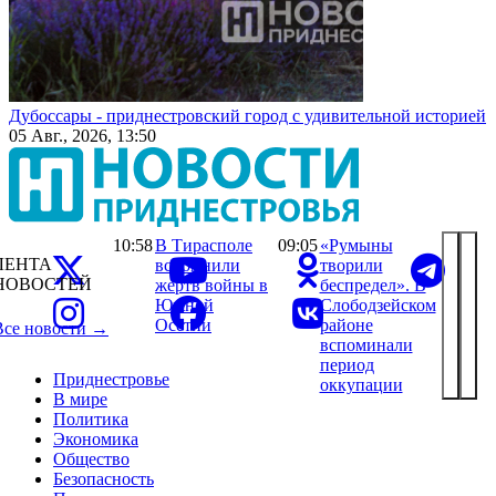
Дубоссары - приднестровский город с удивительной историей
05 Авг., 2026, 13:50
10:58
В Тирасполе
09:05
«Румыны
ЛЕНТА
вспомнили
творили
НОВОСТЕЙ
жертв войны в
беспредел». В
Южной
Слободзейском
Осетии
районе
Все новости →
вспоминали
период
Приднестровье
оккупации
В мире
Политика
Экономика
Общество
Безопасность