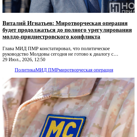
Виталий Игнатьев: Миротворческая операция
будет продолжаться до полного урегулирования
молдо-приднестровского конфликта
Глава МИД ПМР констатировал, что политическое
руководство Молдовы сегодня не готово к диалогу с
Приднестровьем
29 Июл., 2026, 12:50
Политика
МИД ПМР
миротворческая операция