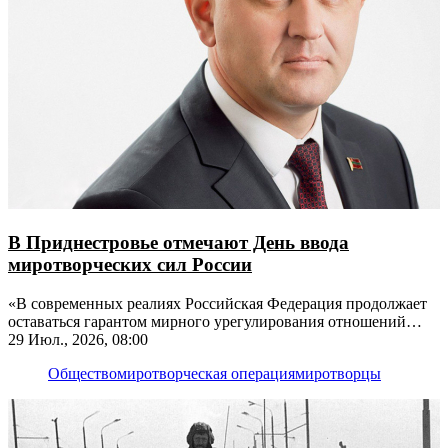
В Приднестровье отмечают День ввода
миротворческих сил России
«В современных реалиях Российская Федерация продолжает
оставаться гарантом мирного урегулирования отношений
между Молдовой и Приднестровьем», - отметил Президент
29 Июл., 2026, 08:00
Вадим Красносельский
Общество
миротворческая операция
миротворцы