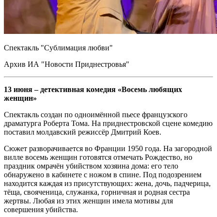
Спектакль "Сублимация любви"
Архив ИА "Новости Приднестровья"
13 июня – детективная комедия «Восемь любящих
женщин»
Спектакль создан по одноимённой пьесе французского
драматурга Роберта Тома. На приднестровской сцене комедию
поставил молдавский режиссёр Дмитрий Коев.
Сюжет разворачивается во Франции 1950 года. На загородной
вилле восемь женщин готовятся отмечать Рождество, но
праздник омрачён убийством хозяина дома: его тело
обнаружено в кабинете с ножом в спине. Под подозрением
находится каждая из присутствующих: жена, дочь, падчерица,
тёща, свояченица, служанка, горничная и родная сестра
жертвы. Любая из этих женщин имела мотивы для
совершения убийства.