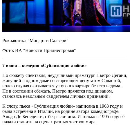
Рок-мюзикл "Моцарт и Сальери"
Фото: ИА "Новости Приднестровья"
7 июня – комедия «Сублимация любви»
По сюжету спектакля, неудачливый драматург Пьетро Дегани,
живущий в одном доме со стареющим депутатом Савастой,
волею случая оказывается у того в квартире без его ведома.
Не в состоянии сбежать, Пьетро прячется под диваном,
становясь невольным свидетелем личных признаний.
К слову, пьеса «Сублимация любви» написана в 1963 году и
была встречена в Италии, на родине автора-комедиографа
Альдо Де Бенедетти, с безразличием. И только в 1995 году её
начали ставить на сценах разных театров мира.