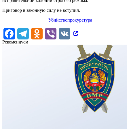
исправительной колонии строгого режима.
Приговор в законную силу не вступил.
Убийство
прокуратура
Facebook
Telegram
Odnoklassniki
Viber
VK
Рекомендуем